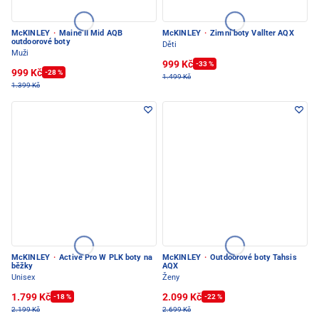
McKINLEY
·
Maine II Mid AQB
McKINLEY
·
Zimní boty Vallter AQX
outdoorové boty
Děti
Muži
999 Kč
-33 %
999 Kč
-28 %
1.499 Kč
1.399 Kč
McKINLEY
·
Active Pro W PLK boty na
McKINLEY
·
Outdoorové boty Tahsis
běžky
AQX
Unisex
Ženy
1.799 Kč
2.099 Kč
-18 %
-22 %
2.199 Kč
2.699 Kč