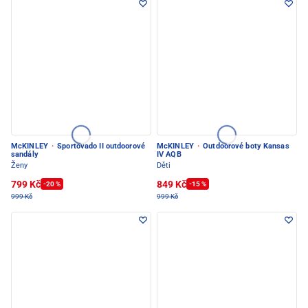
McKINLEY
·
Sportovado II outdoorové
McKINLEY
·
Outdoorové boty Kansas
sandály
IV AQB
Ženy
Děti
799 Kč
849 Kč
-20 %
-15 %
999 Kč
999 Kč