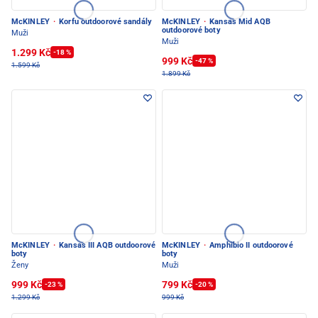
McKINLEY
·
Korfu outdoorové sandály
McKINLEY
·
Kansas Mid AQB
outdoorové boty
Muži
Muži
1.299 Kč
-18 %
999 Kč
-47 %
1.599 Kč
1.899 Kč
McKINLEY
·
Kansas III AQB outdoorové
McKINLEY
·
Amphibio II outdoorové
boty
boty
Ženy
Muži
999 Kč
799 Kč
-23 %
-20 %
1.299 Kč
999 Kč