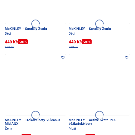
McKINLEY
·
Sandály Zonia
McKINLEY
·
Sandály Zonia
Děti
Děti
449 Kč
449 Kč
-25 %
-25 %
599 Kč
599 Kč
McKINLEY
·
Trekové boty Vulcanus
McKINLEY
·
Active Skate PLK
Mid AQX
běžkařské boty
Ženy
Muži