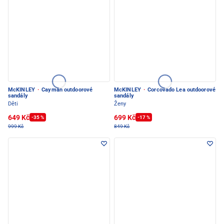
McKINLEY
·
Cayman outdoorové
McKINLEY
·
Corcovado Lea outdoorové
sandály
sandály
Děti
Ženy
649 Kč
699 Kč
-35 %
-17 %
999 Kč
849 Kč