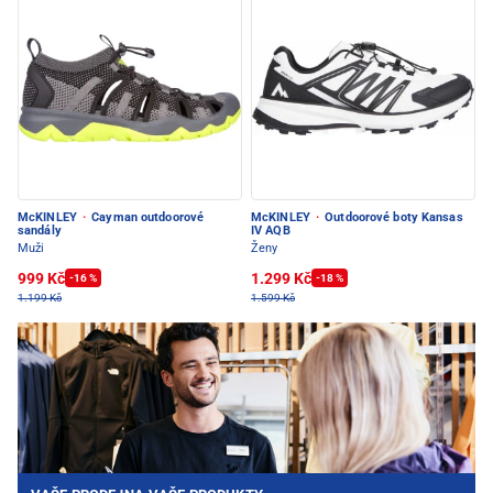
McKINLEY
·
Cayman outdoorové
McKINLEY
·
Outdoorové boty Kansas
sandály
IV AQB
Muži
Ženy
999 Kč
1.299 Kč
-16 %
-18 %
1.199 Kč
1.599 Kč