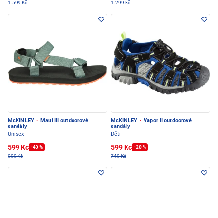
1.599 Kč
1.299 Kč
McKINLEY
·
Maui III outdoorové
McKINLEY
·
Vapor II outdoorové
sandály
sandály
Unisex
Děti
599 Kč
599 Kč
-40 %
-20 %
999 Kč
749 Kč