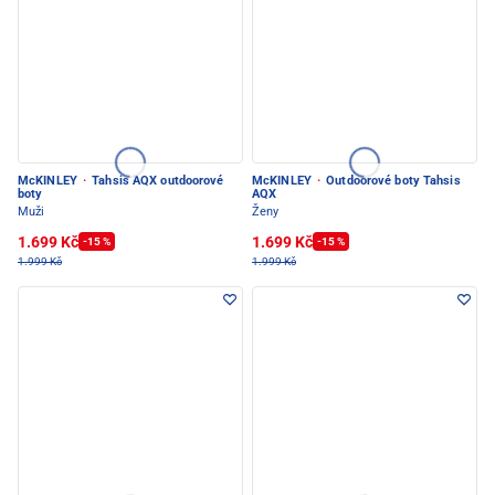
McKINLEY
·
Tahsis AQX outdoorové
McKINLEY
·
Outdoorové boty Tahsis
boty
AQX
Muži
Ženy
1.699 Kč
1.699 Kč
-15 %
-15 %
1.999 Kč
1.999 Kč