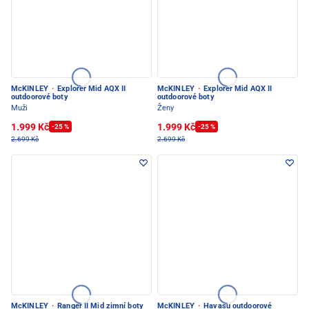
McKINLEY
·
Explorer Mid AQX II
McKINLEY
·
Explorer Mid AQX II
outdoorové boty
outdoorové boty
Muži
Ženy
1.999 Kč
1.999 Kč
-25 %
-25 %
2.699 Kč
2.699 Kč
McKINLEY
·
Ranger II Mid zimní boty
McKINLEY
·
Havasu outdoorové