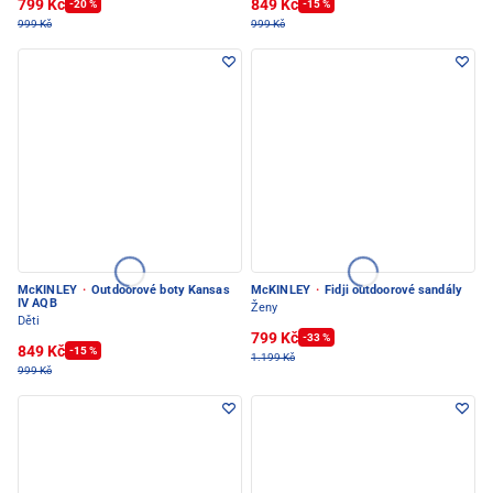
799 Kč
849 Kč
-20 %
-15 %
999 Kč
999 Kč
McKINLEY
·
Outdoorové boty Kansas
McKINLEY
·
Fidji outdoorové sandály
IV AQB
Ženy
Děti
799 Kč
-33 %
849 Kč
-15 %
1.199 Kč
999 Kč