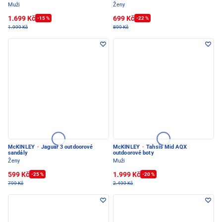
Muži
Ženy
1.699 Kč
699 Kč
-15 %
-22 %
1.999 Kč
899 Kč
McKINLEY
·
Jaguar 3 outdoorové
McKINLEY
·
Tahsis Mid AQX
sandály
outdoorové boty
Ženy
Muži
599 Kč
1.999 Kč
-25 %
-20 %
799 Kč
2.499 Kč