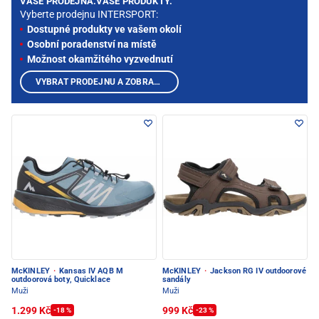
VAŠE PRODEJNA.VAŠE PRODUKTY.
Vyberte prodejnu INTERSPORT:
Dostupné produkty ve vašem okolí
Osobní poradenství na místě
Možnost okamžitého vyzvednutí
VYBRAT PRODEJNU A ZOBRAZIT PRODUKTY
McKINLEY
·
Kansas IV AQB M
McKINLEY
·
Jackson RG IV outdoorové
outdoorová boty, Quicklace
sandály
Muži
Muži
1.299 Kč
999 Kč
-18 %
-23 %