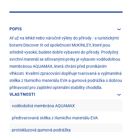
POPIS
Ať už na lehké nebo náročné výlety do přírody - s turistickými
botami Discover III od společnosti McKINLEY, které jsou
středně vysoké, budete dobře vybaveni do přírody. Prodyšný
svrchní materiál se síťovanými prvky je vybaven voděodolnou
membránou AQUAMAX, která chrání před pronikáním
vlhkosti. Kvalitní zpracování doplňuje tvarovaná a vyjímatelná
stélka z tlumicího materiálu EVA a gumová podrážka s dobrou
přilnavostí pro zajištění optimální stability chodidla.
VLASTNOSTI
voděodolná membrána AQUAMAX
předtvarovaná stélka z tlumicího materiálu EVA
protiskluzová gumová podrážka