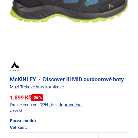
McKINLEY
·
Discover III MID outdoorové boty
Muži Trekové boty kotníkové
1.899 Kč
-26 %
Online cena vč. DPH
, bez
dopravného
2.599 Kč
Barva:
modrá
Velikost: