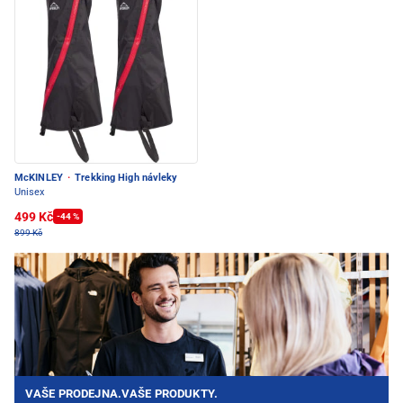
McKINLEY
·
Trekking High návleky
Unisex
499 Kč
-44 %
899 Kč
VAŠE PRODEJNA.VAŠE PRODUKTY.