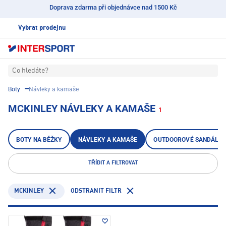
Doprava zdarma při objednávce nad 1500 Kč
Vybrat prodejnu
Co hledáte?
Boty
Návleky a kamaše
MCKINLEY NÁVLEKY A KAMAŠE
1
BOTY NA BĚŽKY
NÁVLEKY A KAMAŠE
OUTDOOROVÉ SANDÁLY
TŘÍDIT A FILTROVAT
MCKINLEY
ODSTRANIT FILTR