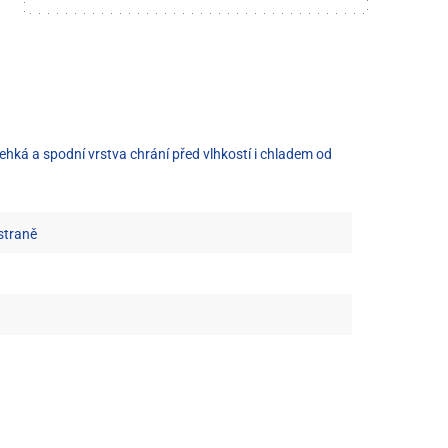
lehká a spodní vrstva chrání před vlhkostí i chladem od
straně