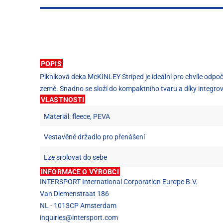
POPIS
Pikniková deka McKINLEY Striped je ideální pro chvíle odpoči
země. Snadno se složí do kompaktního tvaru a díky integro
VLASTNOSTI
Materiál: fleece, PEVA
Vestavěné držadlo pro přenášení
Lze srolovat do sebe
INFORMACE O VÝROBCI
INTERSPORT International Corporation Europe B.V.
Van Diemenstraat 186
NL - 1013CP Amsterdam
inquiries@intersport.com