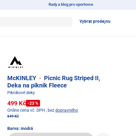
Rady a blog pro sportovce
Vybrat prodejnu
McKINLEY
·
Picnic Rug Striped II,
Deka na piknik Fleece
Piknikové deky
499 Kč
-23 %
Online cena vč. DPH
, bez
dopravného
649 Kč
Barva:
modrá