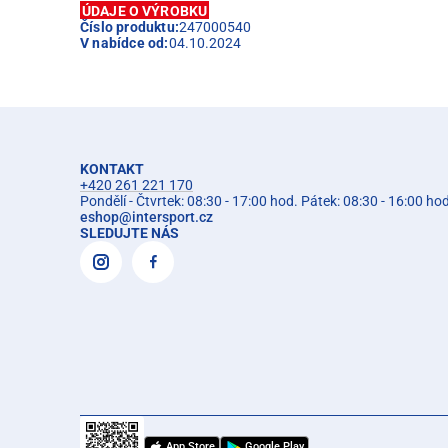
ÚDAJE O VÝROBKU
Číslo produktu:
247000540
V nabídce od:
04.10.2024
KONTAKT
+420 261 221 170
Pondělí - Čtvrtek: 08:30 - 17:00 hod. Pátek: 08:30 - 16:00 ho
eshop
@
intersport.cz
SLEDUJTE NÁS
App Store
Google Play