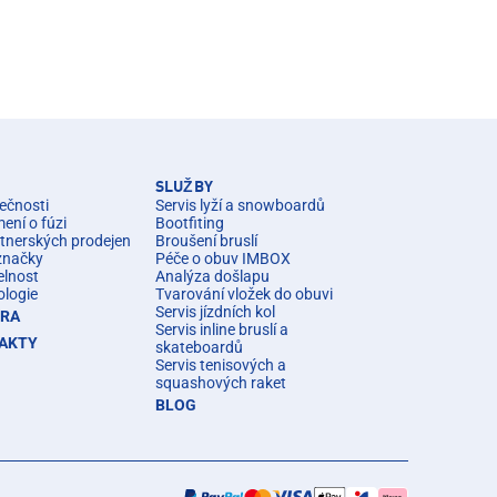
SLUŽBY
ečnosti
Servis lyží a snowboardů
ní o fúzi
Bootfiting
rtnerských prodejen
Broušení bruslí
značky
Péče o obuv IMBOX
elnost
Analýza došlapu
ologie
Tvarování vložek do obuvi
Servis jízdních kol
ÉRA
Servis inline bruslí a
AKTY
skateboardů
Servis tenisových a
squashových raket
BLOG