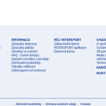
INFORMACE
MŮJ INTERSPORT
O NÁS
Způsoby dopravy
Zákaznická karta
O spol
d.
Způsoby platby
INTERSPORT aplikace
Oznáme
Výměna a vrácení
Dárková karta
Síť pa
FAQ - Časté dotazy
Naše 
Stažení výrobku z prodeje
Udržit
Obchodní podmínky
Techn
Tabulky velikostí
KARI
Odstoupení od smlouvy
KONT
Obchodní podmínky
Ochrana osobních údajů
Cookies