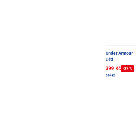
Under Armour
·
Děti
399 Kč
-27 %
549 Kč