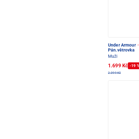
Under Armour
·
Pán.větrovka
Muži
1.699 Kč
-19 
2.099 Kč