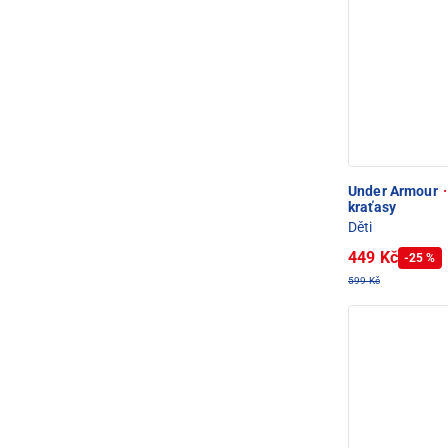
Under Armour
·
kraťasy
Děti
449 Kč
-25 %
599 Kč