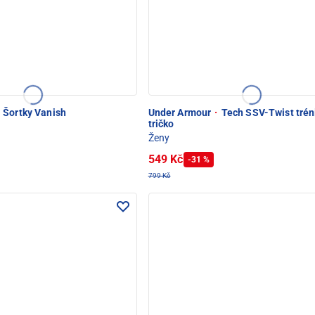
Šortky Vanish
Under Armour
·
Tech SSV-Twist trén
tričko
Ženy
549 Kč
-31 %
799 Kč