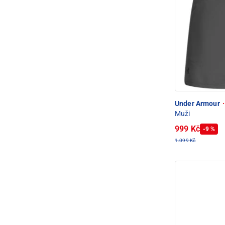
Under Armour
·
Muži
999 Kč
-9 %
1.099 Kč