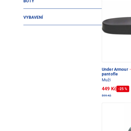
BOTY
VYBAVENÍ
Under Armour
·
pantofle
Muži
449 Kč
-25 %
599 Kč