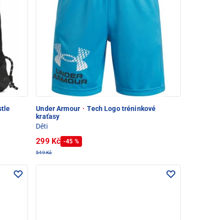
tle
Under Armour
·
Tech Logo tréninkové
kraťasy
Děti
299 Kč
-45 %
549 Kč