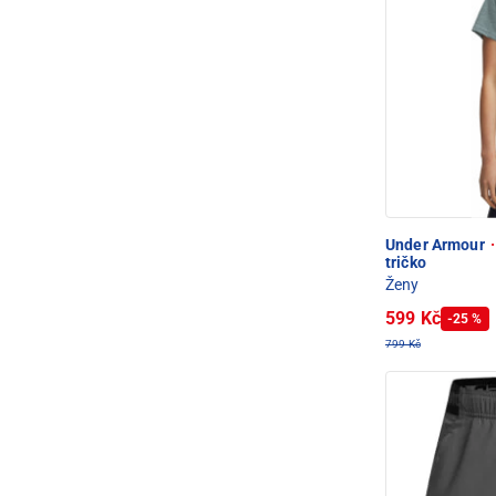
Under Armour
·
tričko
Ženy
599 Kč
-25 %
799 Kč