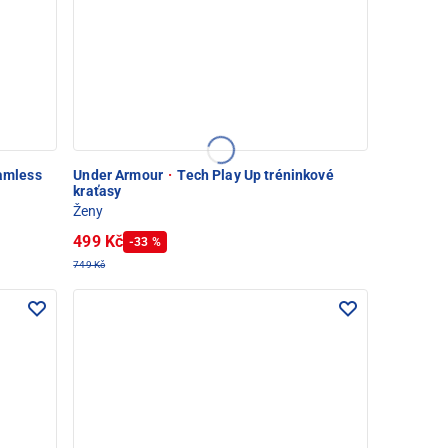
mless
Under Armour
·
Tech Play Up tréninkové
kraťasy
Ženy
499 Kč
-33 %
749 Kč