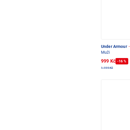
Under Armour
·
Muži
999 Kč
-16 %
1.199 Kč