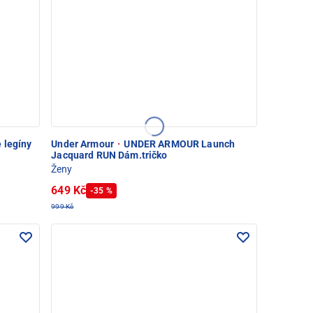
 legíny
Under Armour
·
UNDER ARMOUR Launch
Jacquard RUN Dám.tričko
Ženy
649 Kč
-35 %
999 Kč