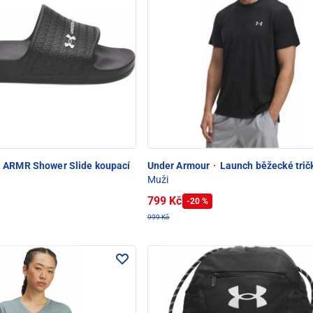
ARMR Shower Slide koupací
Under Armour
·
Launch běžecké trič
Muži
799 Kč
-20 %
999 Kč