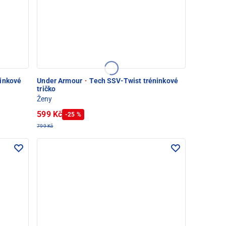
inkové
Under Armour
·
Tech SSV-Twist tréninkové
tričko
Ženy
599 Kč
-25 %
799 Kč