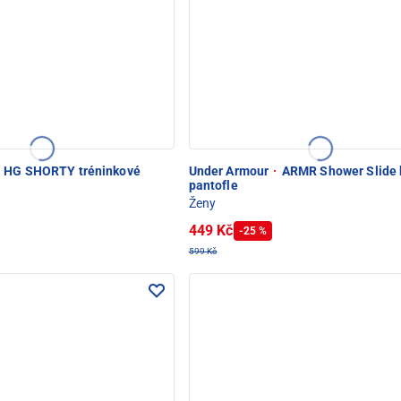
HG SHORTY tréninkové
Under Armour
·
ARMR Shower Slide 
pantofle
Ženy
449 Kč
-25 %
599 Kč