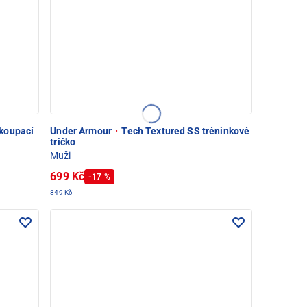
koupací
Under Armour
·
Tech Textured SS tréninkové
tričko
Muži
699 Kč
-17 %
849 Kč