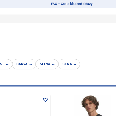
FAQ – Často kladené dotazy
OST
BARVA
SLEVA
CENA