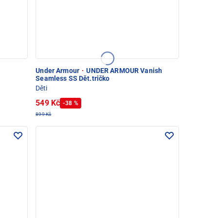
Under Armour
·
UNDER ARMOUR Vanish
Seamless SS Dět.tričko
Děti
549 Kč
-38 %
899 Kč