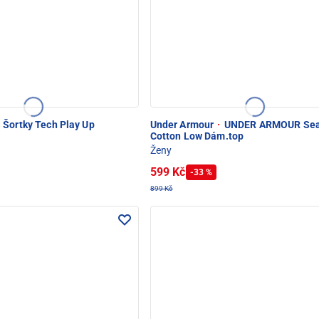
Šortky Tech Play Up
Under Armour
·
UNDER ARMOUR Sea
Cotton Low Dám.top
Ženy
599 Kč
-33 %
899 Kč