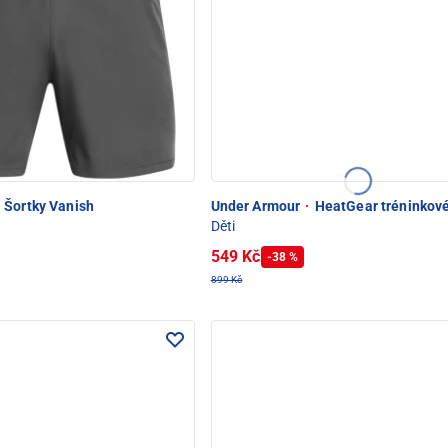
Šortky Vanish
Under Armour
·
HeatGear tréninkové
Děti
549 Kč
-38 %
899 Kč