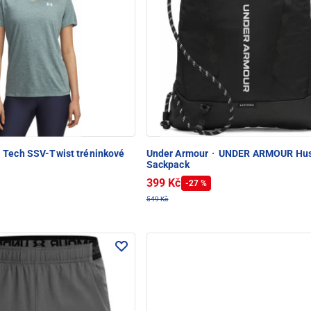
Tech SSV-Twist tréninkové
Under Armour
·
UNDER ARMOUR Hus
Sackpack
399 Kč
-27 %
549 Kč