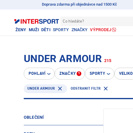
Doprava zdarma při objednávce nad 1500 Kč
Co hledáte?
ŽENY
MUŽI
DĚTI
SPORTY
ZNAČKY
VÝPRODEJ
UNDER ARMOUR
215
POHLAVÍ
ZNAČKY
SPORTY
VELIK
1
UNDER ARMOUR
ODSTRANIT FILTR
OBLEČENÍ