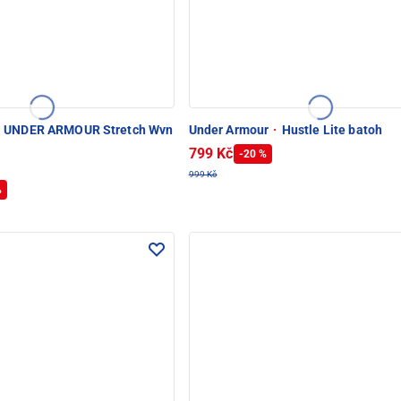
UNDER ARMOUR Stretch Wvn
Under Armour
·
Hustle Lite batoh
799 Kč
-20 %
999 Kč
%