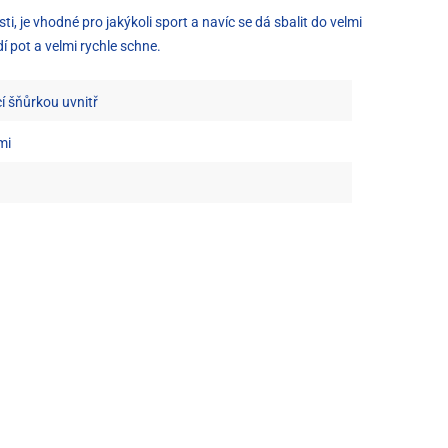
, je vhodné pro jakýkoli sport a navíc se dá sbalit do velmi
í pot a velmi rychle schne.
í šňůrkou uvnitř
mi