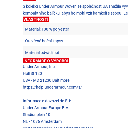
S kolekcí Under Armour Woven se společnost UA snažila vyvino
kompaktního balíčku, abys ho mohl vzít kamkoli s sebou. Lehk
VLASTNOSTI
Materiál: 100 % polyester
Otevřené boční kapsy
Materiál odvádí pot
INFORMACE O VÝROBCI
Under Armour, Inc.
Hull St 120
USA - MD 21230 Baltimore
https://help.underarmour.com/s/
Informace o dovozci do EU:
Under Armour Europe B.V.
Stadionplein 10
NL - 1076 Amsterdam