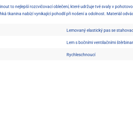
ut to nejlepší rozcvičovací oblečení, které udržuje tvé svaly v pohotovosti
á tkanina nabízí vynikající pohodlí při nošení a odolnost. Materiál odvád
Lemovaný elastický pas se stahovac
Lem s bočními ventilačními štěrbina
Rychleschnoucí