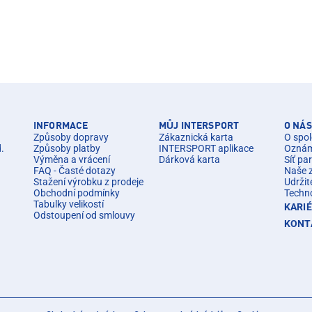
INFORMACE
MŮJ INTERSPORT
O NÁS
Způsoby dopravy
Zákaznická karta
O spol
d.
Způsoby platby
INTERSPORT aplikace
Oznáme
Výměna a vrácení
Dárková karta
Síť pa
FAQ - Časté dotazy
Naše 
Stažení výrobku z prodeje
Udržit
Obchodní podmínky
Techn
Tabulky velikostí
KARI
Odstoupení od smlouvy
KONT