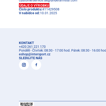
customerservice.de@underarmour.com
ÚDAJE O VÝROBKU
Číslo produktu:
411429508
V nabídce od:
10.01.2025
KONTAKT
+420 261 221 170
Pondělí - Čtvrtek: 08:30 - 17:00 hod. Pátek: 08:30 - 16:00 ho
eshop
@
intersport.cz
SLEDUJTE NÁS