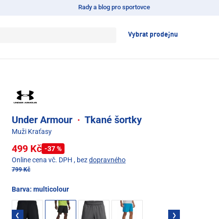
Rady a blog pro sportovce
Vybrat prodejnu
Under Armour
·
Tkané šortky
Muži Kraťasy
499 Kč
-37 %
Online cena vč. DPH
, bez
dopravného
799 Kč
Barva:
multicolour