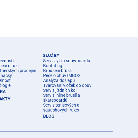
SLUŽBY
ečnosti
Servis lyží a snowboardů
ní o fúzi
Bootfiting
rtnerských prodejen
Broušení bruslí
značky
Péče o obuv IMBOX
elnost
Analýza došlapu
ologie
Tvarování vložek do obuvi
Servis jízdních kol
ÉRA
Servis inline bruslí a
AKTY
skateboardů
Servis tenisových a
squashových raket
BLOG