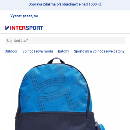
Doprava zdarma při objednávce nad 1500 Kč
Vybrat prodejnu
Co hledáte?
Outdoor
Volnočasová móda
Batohy
Sportovní a volnočasové batohy