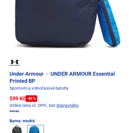
Under Armour
·
UNDER ARMOUR Essential
Printed BP
Sportovní a volnočasové batohy
599 Kč
-40 %
Online cena vč. DPH
, bez
dopravného
999 Kč
Barva:
modrá