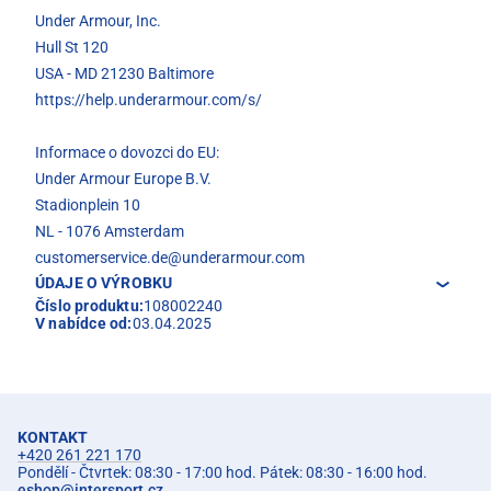
Under Armour, Inc.
Hull St 120
USA - MD 21230 Baltimore
https://help.underarmour.com/s/
Informace o dovozci do EU:
Under Armour Europe B.V.
Stadionplein 10
NL - 1076 Amsterdam
customerservice.de@underarmour.com
ÚDAJE O VÝROBKU
Číslo produktu:
108002240
V nabídce od:
03.04.2025
KONTAKT
+420 261 221 170
Pondělí - Čtvrtek: 08:30 - 17:00 hod. Pátek: 08:30 - 16:00 hod.
eshop
@
intersport.cz