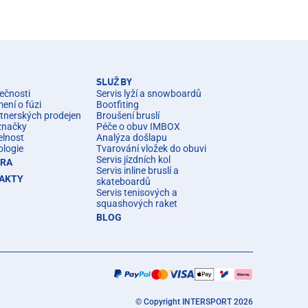
SLUŽBY
ečnosti
Servis lyží a snowboardů
ní o fúzi
Bootfiting
rtnerských prodejen
Broušení bruslí
značky
Péče o obuv IMBOX
elnost
Analýza došlapu
ologie
Tvarování vložek do obuvi
Servis jízdních kol
ÉRA
Servis inline bruslí a
AKTY
skateboardů
Servis tenisových a
squashových raket
BLOG
© Copyright INTERSPORT 2026