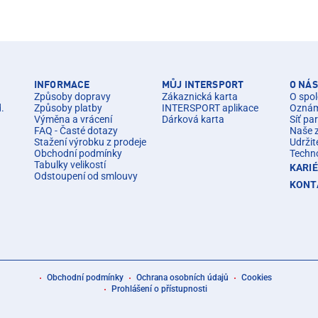
INFORMACE
MŮJ INTERSPORT
O NÁS
Způsoby dopravy
Zákaznická karta
O spol
d.
Způsoby platby
INTERSPORT aplikace
Oznáme
Výměna a vrácení
Dárková karta
Síť pa
FAQ - Časté dotazy
Naše 
Stažení výrobku z prodeje
Udržit
Obchodní podmínky
Techn
Tabulky velikostí
KARI
Odstoupení od smlouvy
KONT
Obchodní podmínky
Ochrana osobních údajů
Cookies
Prohlášení o přístupnosti