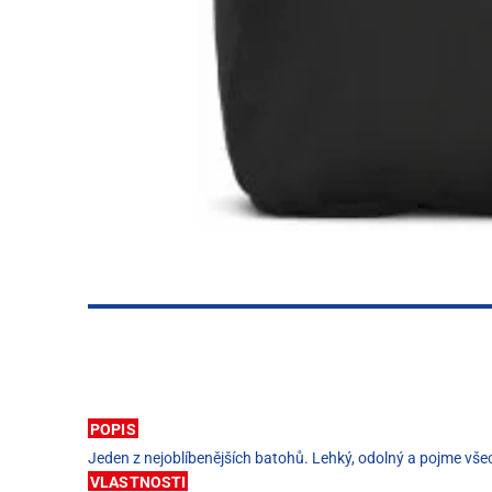
POPIS
Jeden z nejoblíbenějších batohů. Lehký, odolný a pojme vše
VLASTNOSTI