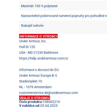
Materiál: 100 % polyester
Nastavitelné polstrované ramenní popruhy pro pohodlné 
Rukojeť nahoře
INFORMACE O VÝROBCI
Under Armour, Inc.
Hull St 120
USA - MD 21230 Baltimore
https://help.underarmour.com/s/
Informace o dovozci do EU:
Under Armour Europe B.V.
Stadionplein 10
NL - 1076 Amsterdam
customerservice.de@underarmour.com
ÚDAJE O VÝROBKU
Číslo produktu:
108002210
V nabídce od:
03.04.2025