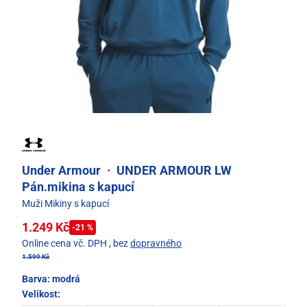
Under Armour
·
UNDER ARMOUR LW
Pán.mikina s kapucí
Muži Mikiny s kapucí
1.249 Kč
-21 %
Online cena vč. DPH
, bez
dopravného
1.599 Kč
Barva:
modrá
Velikost: