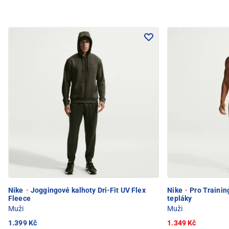
Nike
·
Joggingové kalhoty Dri-Fit UV Flex
Nike
·
Pro Training
Fleece
tepláky
Muži
Muži
1.399 Kč
1.349 Kč