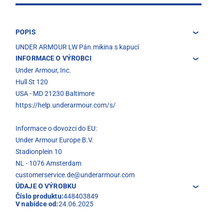
POPIS
UNDER ARMOUR LW Pán.mikina s kapucí
INFORMACE O VÝROBCI
Under Armour, Inc.
Hull St 120
USA - MD 21230 Baltimore
https://help.underarmour.com/s/
Informace o dovozci do EU:
Under Armour Europe B.V.
Stadionplein 10
NL - 1076 Amsterdam
customerservice.de@underarmour.com
ÚDAJE O VÝROBKU
Číslo produktu:
448403849
V nabídce od:
24.06.2025