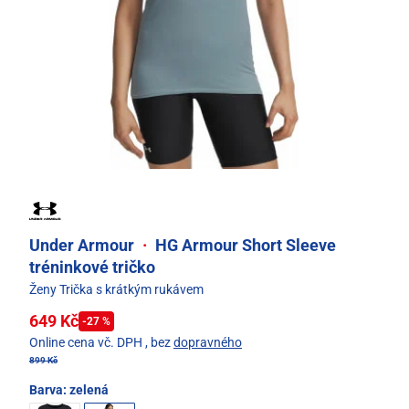
Under Armour
·
HG Armour Short Sleeve
tréninkové tričko
Ženy Trička s krátkým rukávem
649 Kč
-27 %
Online cena vč. DPH
, bez
dopravného
899 Kč
Barva:
zelená