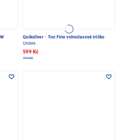
 W
Quiksilver
·
Too Fine volnočasové tričko
Unisex
599 Kč
799 Kč