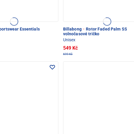
portswear Essentials
Billabong
·
Rotor Faded Palm SS
volnočasové tričko
Unisex
549 Kč
699 Kč