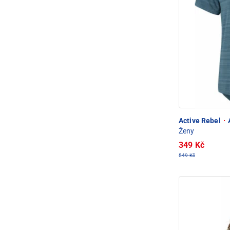
Active Rebel
·
A
Ženy
349 Kč
549 Kč