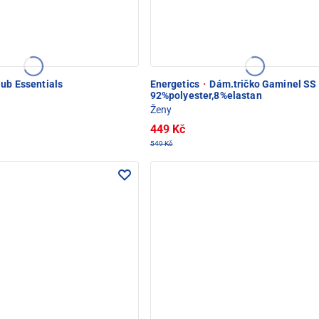
lub Essentials
Energetics
·
Dám.tričko Gaminel SS
92%polyester,8%elastan
Ženy
449 Kč
549 Kč