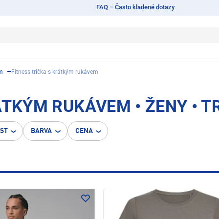
FAQ – Často kladené dotazy
em
Fitness trička s krátkým rukávem
ÁTKÝM RUKÁVEM • ŽENY • T
OST
BARVA
CENA