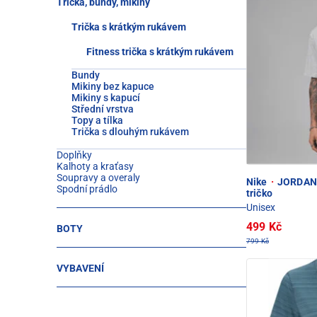
Trička, bundy, mikiny
Trička s krátkým rukávem
Fitness trička s krátkým rukávem
Bundy
Mikiny bez kapuce
Mikiny s kapucí
Střední vrstva
Topy a tílka
Trička s dlouhým rukávem
Doplňky
Kalhoty a kraťasy
Soupravy a overaly
Nike
·
JORDAN 
Spodní prádlo
tričko
Unisex
499 Kč
BOTY
799 Kč
VYBAVENÍ