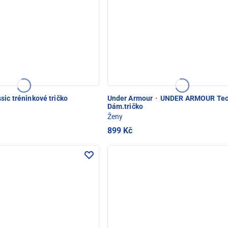
sic tréninkové tričko
Under Armour
·
UNDER ARMOUR Tec
Dám.tričko
Ženy
899 Kč