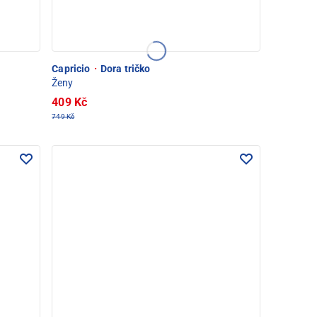
Capricio
·
Dora tričko
Ženy
409 Kč
749 Kč