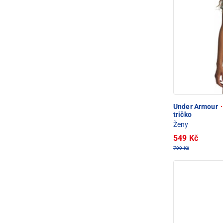
Under Armour
·
tričko
Ženy
549 Kč
799 Kč