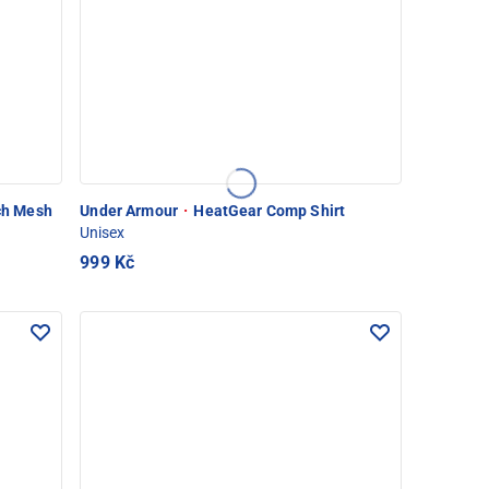
h Mesh
Under Armour
·
HeatGear Comp Shirt
Unisex
999 Kč