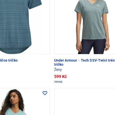
lice tričko
Under Armour
·
Tech SSV-Twist trén
tričko
Ženy
599 Kč
799 Kč