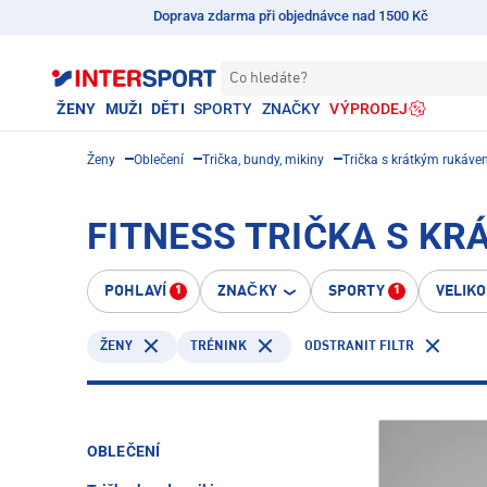
Doprava zdarma při objednávce nad 1500 Kč
Co hledáte?
ŽENY
MUŽI
DĚTI
SPORTY
ZNAČKY
VÝPRODEJ
Ženy
Oblečení
Trička, bundy, mikiny
Trička s krátkým rukáv
FITNESS TRIČKA S KR
POHLAVÍ
ZNAČKY
SPORTY
VELIK
1
1
TRÉNINK
ODSTRANIT FILTR
ŽENY
OBLEČENÍ