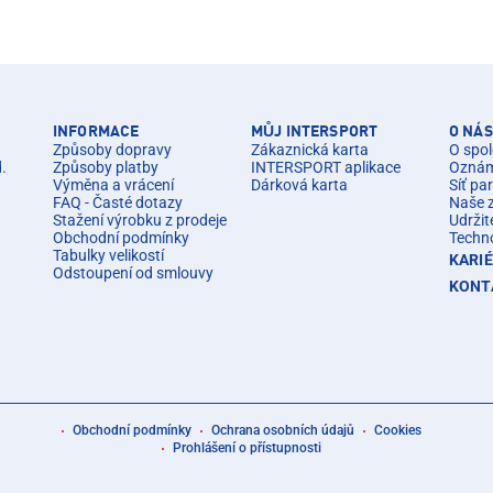
INFORMACE
MŮJ INTERSPORT
O NÁS
Způsoby dopravy
Zákaznická karta
O spol
d.
Způsoby platby
INTERSPORT aplikace
Oznáme
Výměna a vrácení
Dárková karta
Síť pa
FAQ - Časté dotazy
Naše 
Stažení výrobku z prodeje
Udržit
Obchodní podmínky
Techn
Tabulky velikostí
KARI
Odstoupení od smlouvy
KONT
Obchodní podmínky
Ochrana osobních údajů
Cookies
Prohlášení o přístupnosti