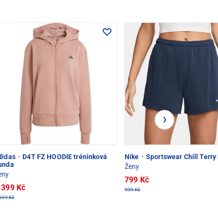
didas
·
D4T FZ HOODIE tréninková
Nike
·
Sportswear Chill Terry
unda
Ženy
eny
799 Kč
.399 Kč
999 Kč
699 Kč