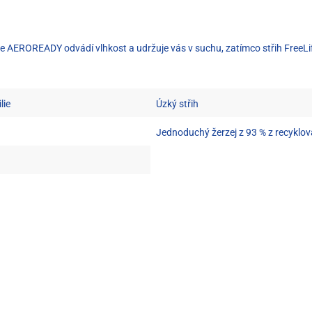
ie AEROREADY odvádí vlhkost a udržuje vás v suchu, zatímco střih FreeLif
lie
Úzký střih
Jednoduchý žerzej z 93 % z recyklov