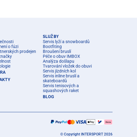
SLUŽBY
ečnosti
Servis lyží a snowboardů
ní o fúzi
Bootfiting
rtnerských prodejen
Broušení bruslí
značky
Péče o obuv IMBOX
elnost
Analýza došlapu
ologie
Tvarování vložek do obuvi
Servis jízdních kol
ÉRA
Servis inline bruslí a
AKTY
skateboardů
Servis tenisových a
squashových raket
BLOG
© Copyright INTERSPORT 2026