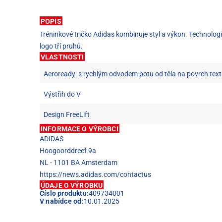
POPIS
Tréninkové tričko Adidas kombinuje styl a výkon. Technolog
logo tří pruhů.
VLASTNOSTI
Aeroready: s rychlým odvodem potu od těla na povrch texti
Výstřih do V
Design FreeLift
INFORMACE O VÝROBCI
ADIDAS
Hoogoorddreef 9a
NL - 1101 BA Amsterdam
https://news.adidas.com/contactus
ÚDAJE O VÝROBKU
Číslo produktu:
409734001
V nabídce od:
10.01.2025