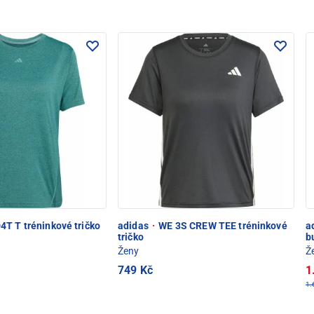
T T tréninkové tričko
adidas
·
WE 3S CREW TEE tréninkové
a
tričko
b
Ženy
Ž
749 Kč
1
1.