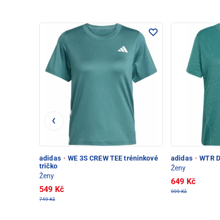
adidas
·
WE 3S CREW TEE tréninkové
adidas
·
WTR D4
tričko
Ženy
Ženy
649 Kč
549 Kč
999 Kč
749 Kč