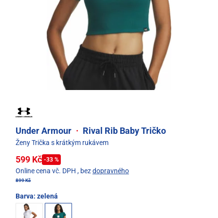
Under Armour
·
Rival Rib Baby Tričko
Ženy Trička s krátkým rukávem
599 Kč
-33 %
Online cena vč. DPH
, bez
dopravného
899 Kč
Barva:
zelená