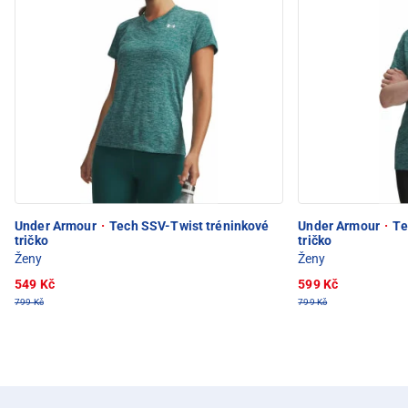
Under Armour
·
Tech SSV-Twist tréninkové
Under Armour
·
Te
tričko
tričko
Ženy
Ženy
549 Kč
599 Kč
799 Kč
799 Kč