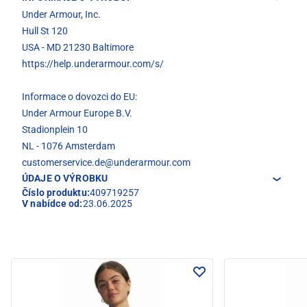
Under Armour, Inc.
Hull St 120
USA - MD 21230 Baltimore
https://help.underarmour.com/s/
Informace o dovozci do EU:
Under Armour Europe B.V.
Stadionplein 10
NL - 1076 Amsterdam
customerservice.de@underarmour.com
ÚDAJE O VÝROBKU
Číslo produktu:
409719257
V nabídce od:
23.06.2025