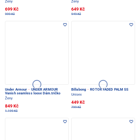
Ženy
Ženy
699 Kč
649 Kč
999 Kč
949 Kč
Under Armour
·
UNDER ARMOUR
Billabong
·
ROTOR FADED PALM SS
Vanish seamless loose Dám.tričko
Unisex
Ženy
449 Kč
849 Kč
799 Kč
1.199 Kč