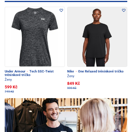
Under Armour
·
Tech SSC-Twist
Nike
·
One Relaxed tréninkové tričko
tréninkové tričko
Ženy
Ženy
849 Kč
599 Kč
999 Kč
749 Kč