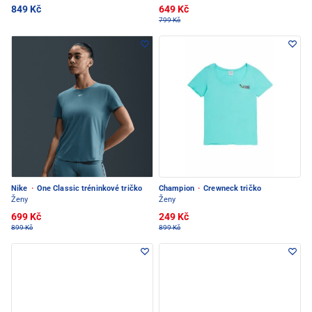
849 Kč
649 Kč
799 Kč
Nike
·
One Classic tréninkové tričko
Champion
·
Crewneck tričko
Ženy
Ženy
699 Kč
249 Kč
899 Kč
899 Kč