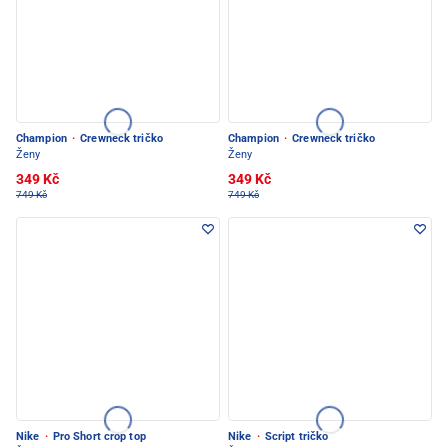
Champion
·
Crewneck tričko
Champion
·
Crewneck tričko
Ženy
Ženy
349 Kč
349 Kč
749 Kč
749 Kč
Nike
·
Pro Short crop top
Nike
·
Script tričko