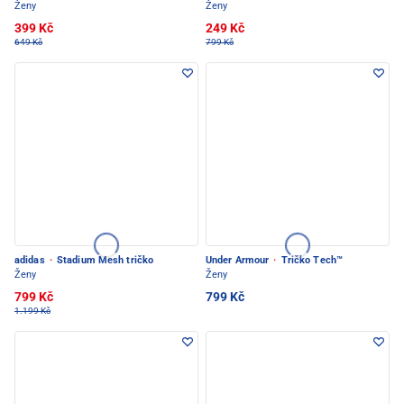
Ženy
Ženy
399 Kč
249 Kč
649 Kč
799 Kč
adidas
·
Stadium Mesh tričko
Under Armour
·
Tričko Tech™
Ženy
Ženy
799 Kč
799 Kč
1.199 Kč