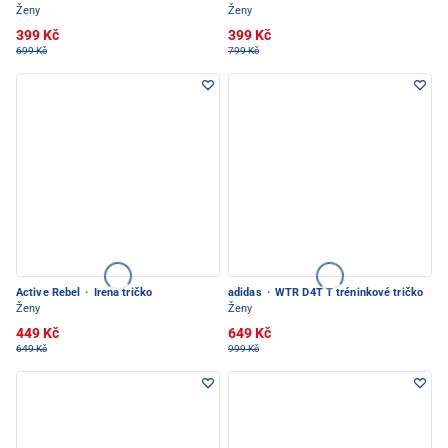
Ženy
Ženy
399 Kč
399 Kč
699 Kč
799 Kč
Active Rebel
·
Irena tričko
adidas
·
WTR D4T T tréninkové tričko
Ženy
Ženy
449 Kč
649 Kč
649 Kč
999 Kč