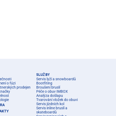
SLUŽBY
ečnosti
Servis lyží a snowboardů
ní o fúzi
Bootfiting
rtnerských prodejen
Broušení bruslí
značky
Péče o obuv IMBOX
elnost
Analýza došlapu
ologie
Tvarování vložek do obuvi
Servis jízdních kol
ÉRA
Servis inline bruslí a
AKTY
skateboardů