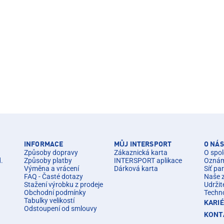
INFORMACE
MŮJ INTERSPORT
O NÁS
Způsoby dopravy
Zákaznická karta
O spol
d.
Způsoby platby
INTERSPORT aplikace
Oznáme
Výměna a vrácení
Dárková karta
Síť pa
FAQ - Časté dotazy
Naše 
Stažení výrobku z prodeje
Udržit
Obchodní podmínky
Techn
Tabulky velikostí
KARI
Odstoupení od smlouvy
KONT