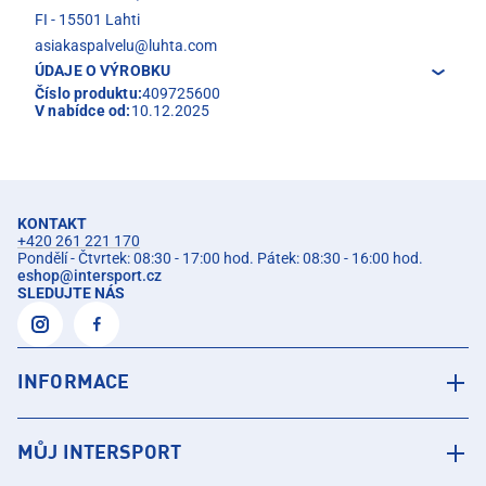
FI - 15501 Lahti
asiakaspalvelu@luhta.com
ÚDAJE O VÝROBKU
Číslo produktu:
409725600
V nabídce od:
10.12.2025
KONTAKT
+420 261 221 170
Pondělí - Čtvrtek: 08:30 - 17:00 hod. Pátek: 08:30 - 16:00 hod.
eshop
@
intersport.cz
SLEDUJTE NÁS
INFORMACE
MŮJ INTERSPORT