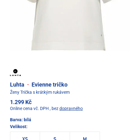
Luhta
·
Evienne tričko
Ženy Trička s krátkým rukávem
1.299 Kč
Online cena vč. DPH
, bez
dopravného
Barva:
bílá
Velikost:
XS
S
M