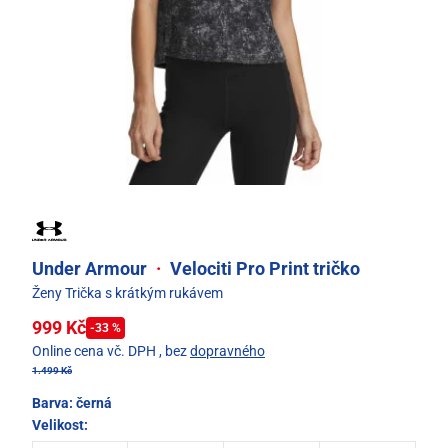
Under Armour
·
Velociti Pro Print tričko
Ženy Trička s krátkým rukávem
999 Kč
-33 %
Online cena vč. DPH
, bez
dopravného
1.499 Kč
Barva:
černá
Velikost: