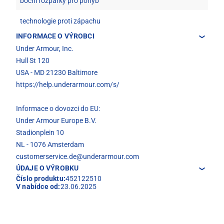
boční rozparky pro pohyb
technologie proti zápachu
INFORMACE O VÝROBCI
Under Armour, Inc.
Hull St 120
USA - MD 21230 Baltimore
https://help.underarmour.com/s/
Informace o dovozci do EU:
Under Armour Europe B.V.
Stadionplein 10
NL - 1076 Amsterdam
customerservice.de@underarmour.com
ÚDAJE O VÝROBKU
Číslo produktu:
452122510
V nabídce od:
23.06.2025