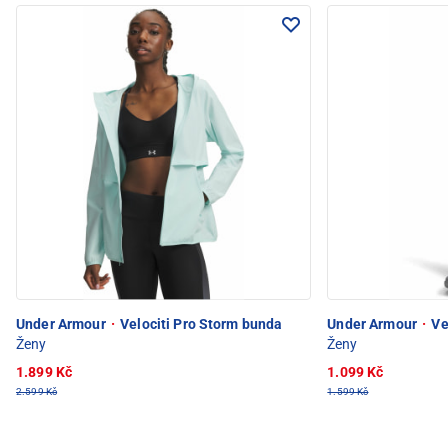
Under Armour
·
Velociti Pro Storm bunda
Under Armour
·
Vel
Ženy
Ženy
1.899 Kč
1.099 Kč
2.599 Kč
1.599 Kč