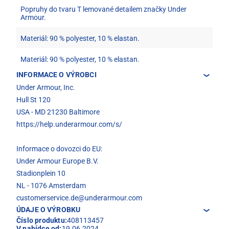
Popruhy do tvaru T lemované detailem značky Under
Armour.
Materiál: 90 % polyester, 10 % elastan.
Materiál: 90 % polyester, 10 % elastan.
INFORMACE O VÝROBCI
Under Armour, Inc.
Hull St 120
USA - MD 21230 Baltimore
https://help.underarmour.com/s/
Informace o dovozci do EU:
Under Armour Europe B.V.
Stadionplein 10
NL - 1076 Amsterdam
customerservice.de@underarmour.com
ÚDAJE O VÝROBKU
Číslo produktu:
408113457
V nabídce od:
19.06.2024