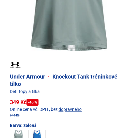
Under Armour
·
Knockout Tank tréninkové
tílko
Děti Topy a tílka
349 Kč
-46 %
Online cena vč. DPH
, bez
dopravného
649 Kč
Barva:
zelená