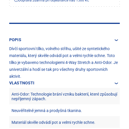
Doprava zdarma při objednávce nad 1500 Kč
POPIS
Dívčí sportovní tílko, volného střihu, ušité ze syntetického
materiálu, který skvěle odvádí pot a velmi rychle schne. Toto
tílko je vybaveno technologiemi 4-Way Stretch a Anti-Odor. Je
univerzální a hodí se tak pro všechny druhy sportovních
aktivit.
VLASTNOSTI
Anti-Odor: Technologie brání vzniku bakterií, které způsobují
nepříjemný zápach.
Neuvěřitelně jemná a prodyšná tkanina.
Materiál skvěle odvádí pot a velmi rychle schne.