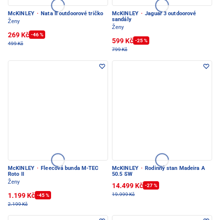
McKINLEY
·
Nata II outdoorové tričko
McKINLEY
·
Jaguar 3 outdoorové
sandály
Ženy
Ženy
269 Kč
-46 %
599 Kč
-25 %
499 Kč
799 Kč
McKINLEY
·
Fleecová bunda M-TEC
McKINLEY
·
Rodinný stan Madeira A
Roto II
50.5 SW
Ženy
14.499 Kč
-27 %
1.199 Kč
19.999 Kč
-45 %
2.199 Kč