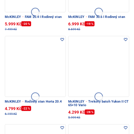
McKINLEY
·
FAM 20.4 I Rodinný stan
McKINLEY
·
FAM 30.6 I Rodinný stan
5.999 Kč
6.999 Kč
-20 %
-19 %
7.499 Kč
8.699 Kč
McKINLEY
·
Rodinný stan Horta 20.4
McKINLEY
·
Trekový batoh Yukon II CT
65+10 Vario
4.799 Kč
-22 %
4.299 Kč
-28 %
6.199 Kč
5.999 Kč