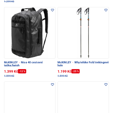
1.299 Kč
McKINLEY
·
Nisa 40 cestovní
McKINLEY
·
Whytehike Fold trekingové
taška/batoh
hole
1.399 Kč
1.199 Kč
-12 %
-25 %
1.599 Kč
1.599 Kč