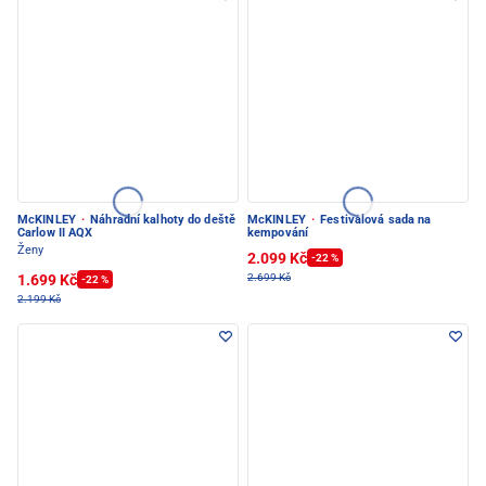
McKINLEY
·
Náhradní kalhoty do deště
McKINLEY
·
Festivalová sada na
Carlow II AQX
kempování
Ženy
2.099 Kč
-22 %
1.699 Kč
2.699 Kč
-22 %
2.199 Kč