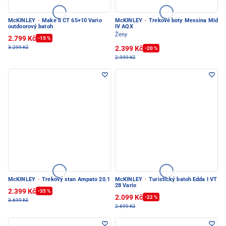
McKINLEY
·
Make II CT 65+10 Vario
McKINLEY
·
Trekové boty Messina Mid
outdoorový batoh
IV AQX
Ženy
2.799 Kč
-15 %
2.399 Kč
3.299 Kč
-20 %
2.999 Kč
McKINLEY
·
Trekový stan Ampato 20.1
McKINLEY
·
Turistický batoh Edda I VT
28 Vario
2.399 Kč
-35 %
2.099 Kč
-22 %
3.699 Kč
2.699 Kč