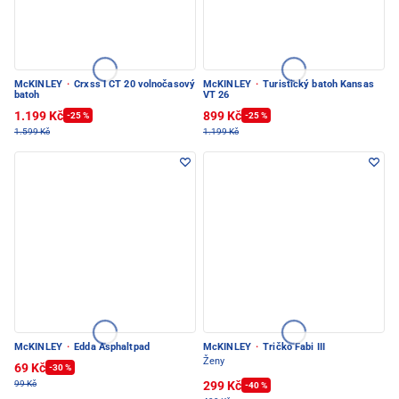
McKINLEY
·
Crxss I CT 20 volnočasový
McKINLEY
·
Turistický batoh Kansas
batoh
VT 26
1.199 Kč
899 Kč
-25 %
-25 %
1.599 Kč
1.199 Kč
McKINLEY
·
Edda Asphaltpad
McKINLEY
·
Tričko Fabi III
Ženy
69 Kč
-30 %
299 Kč
99 Kč
-40 %