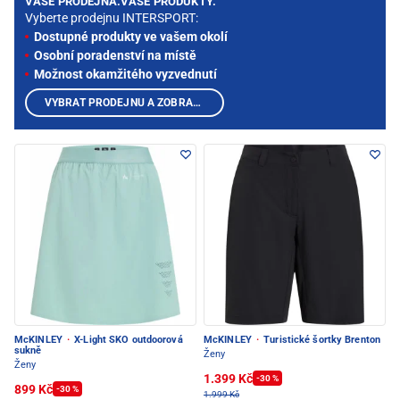
VAŠE PRODEJNA.VAŠE PRODUKTY.
Vyberte prodejnu INTERSPORT:
Dostupné produkty ve vašem okolí
Osobní poradenství na místě
Možnost okamžitého vyzvednutí
VYBRAT PRODEJNU A ZOBRAZIT PRODUKTY
McKINLEY
·
X-Light SKO outdoorová
McKINLEY
·
Turistické šortky Brenton
sukně
Ženy
Ženy
1.399 Kč
-30 %
899 Kč
-30 %
1.999 Kč