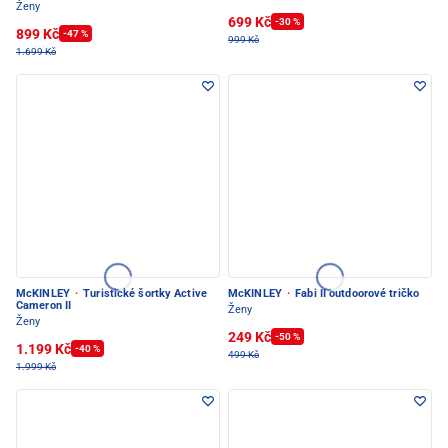
Ženy
699 Kč
-30 %
899 Kč
-47 %
999 Kč
1.699 Kč
McKINLEY
·
Turistické šortky Active
McKINLEY
·
Fabi II outdoorové tričko
Cameron II
Ženy
Ženy
249 Kč
-50 %
1.199 Kč
-40 %
499 Kč
1.999 Kč