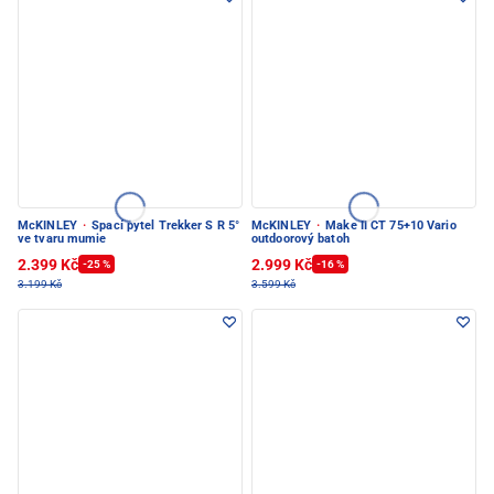
McKINLEY
·
Spací pytel Trekker S R 5°
McKINLEY
·
Make II CT 75+10 Vario
ve tvaru mumie
outdoorový batoh
2.399 Kč
2.999 Kč
-25 %
-16 %
3.199 Kč
3.599 Kč