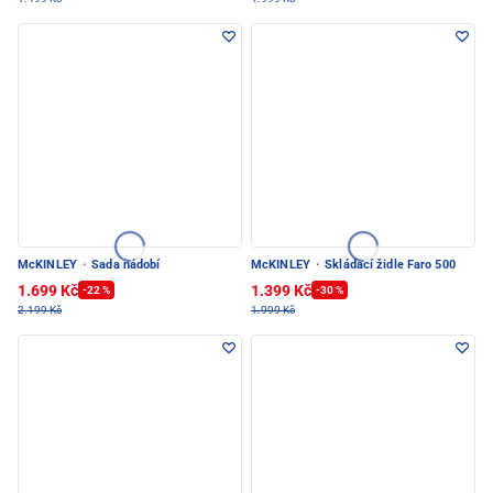
McKINLEY
·
Sada nádobí
McKINLEY
·
Skládací židle Faro 500
1.699 Kč
1.399 Kč
-22 %
-30 %
2.199 Kč
1.999 Kč