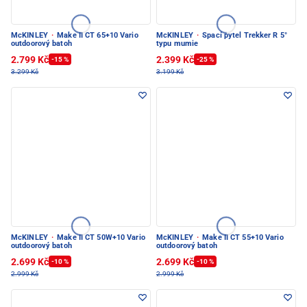
McKINLEY
·
Make II CT 65+10 Vario
McKINLEY
·
Spací pytel Trekker R 5°
outdoorový batoh
typu mumie
2.799 Kč
2.399 Kč
-15 %
-25 %
3.299 Kč
3.199 Kč
McKINLEY
·
Make II CT 50W+10 Vario
McKINLEY
·
Make II CT 55+10 Vario
outdoorový batoh
outdoorový batoh
2.699 Kč
2.699 Kč
-10 %
-10 %
2.999 Kč
2.999 Kč