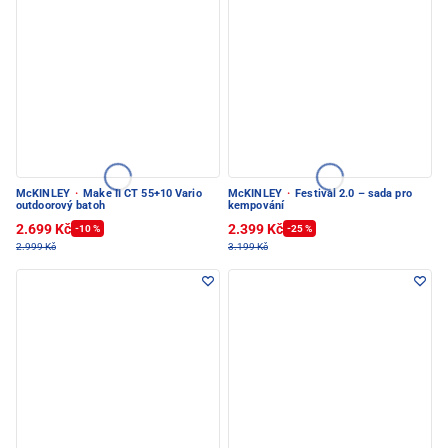
McKINLEY
·
Make II CT 55+10 Vario
McKINLEY
·
Festival 2.0 – sada pro
outdoorový batoh
kempování
2.699 Kč
2.399 Kč
-10 %
-25 %
2.999 Kč
3.199 Kč