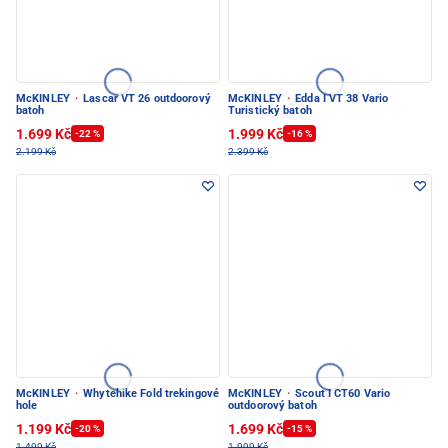
McKINLEY
·
Lascar VT 26 outdoorový
McKINLEY
·
Edda I VT 38 Vario
batoh
Turistický batoh
1.699 Kč
1.999 Kč
-22 %
-16 %
2.199 Kč
2.399 Kč
McKINLEY
·
Whytehike Fold trekingové
McKINLEY
·
Scout I CT60 Vario
hole
outdoorový batoh
1.199 Kč
1.699 Kč
-20 %
-15 %
1.499 Kč
1.999 Kč