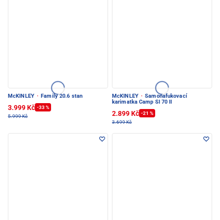
McKINLEY
·
Family 20.6 stan
McKINLEY
·
Samonafukovací
karimatka Camp SI 70 II
3.999 Kč
-33 %
2.899 Kč
-21 %
5.999 Kč
3.699 Kč