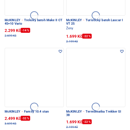
McKINLEY
·
Trekový batoh Make II CT
McKINLEY
·
Turistický batoh Lascar I
45+10 Vario
VT 25
Ženy
2.299 Kč
-14 %
1.699 Kč
2.699 Kč
-22 %
2.199 Kč
McKINLEY
·
Family 10.4 stan
McKINLEY
·
Termomatka Trekker SI
38
2.499 Kč
-32 %
1.699 Kč
-22 %
3.699 Kč
2.199 Kč