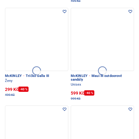
499 Kč
McKINLEY
·
Tričko Galla III
McKINLEY
·
Maui III outdoorové
sandály
Ženy
Unisex
299 Kč
-40 %
599 Kč
-40 %
499 Kč
999 Kč