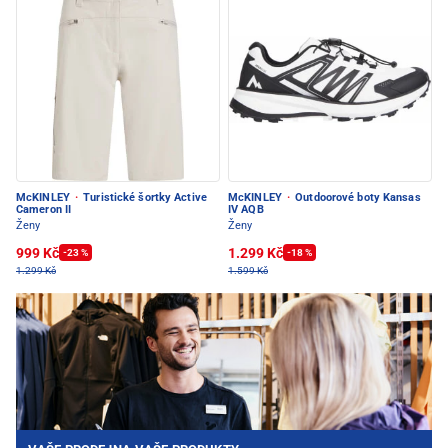
McKINLEY
·
Turistické šortky Active
McKINLEY
·
Outdoorové boty Kansas
Cameron II
IV AQB
Ženy
Ženy
999 Kč
1.299 Kč
-23 %
-18 %
1.299 Kč
1.599 Kč