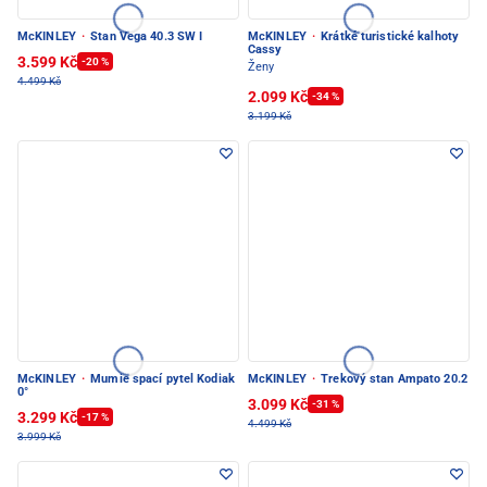
McKINLEY
·
Stan Vega 40.3 SW I
McKINLEY
·
Krátké turistické kalhoty
Cassy
3.599 Kč
-20 %
Ženy
4.499 Kč
2.099 Kč
-34 %
3.199 Kč
McKINLEY
·
Mumie spací pytel Kodiak
McKINLEY
·
Trekový stan Ampato 20.2
0°
3.099 Kč
-31 %
3.299 Kč
-17 %
4.499 Kč
3.999 Kč