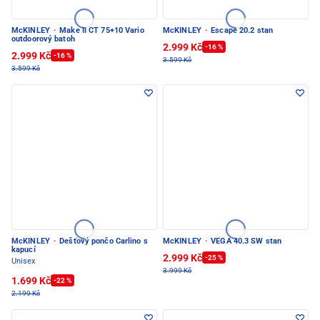
McKINLEY
·
Make II CT 75+10 Vario
McKINLEY
·
Escape 20.2 stan
outdoorový batoh
2.999 Kč
-16 %
2.999 Kč
-16 %
3.599 Kč
3.599 Kč
McKINLEY
·
Dešťový pončo Carlino s
McKINLEY
·
VEGA 40.3 SW stan
kapucí
2.999 Kč
-25 %
Unisex
3.999 Kč
1.699 Kč
-22 %
2.199 Kč