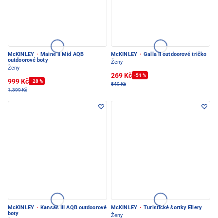
McKINLEY
·
Maine II Mid AQB
McKINLEY
·
Galla II outdoorové tričko
outdoorové boty
Ženy
Ženy
269 Kč
-51 %
999 Kč
-28 %
549 Kč
1.399 Kč
McKINLEY
·
Kansas III AQB outdoorové
McKINLEY
·
Turistické šortky Ellery
boty
Ženy