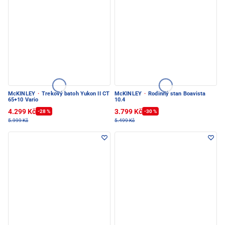
McKINLEY
·
Trekový batoh Yukon II CT
McKINLEY
·
Rodinný stan Boavista
65+10 Vario
10.4
4.299 Kč
3.799 Kč
-28 %
-30 %
5.999 Kč
5.499 Kč