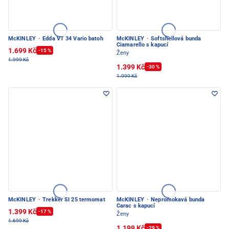
McKINLEY
·
Edda VT 34 Vario batoh
McKINLEY
·
Softshellová bunda
Ciamarello s kapucí
1.699 Kč
-15 %
Ženy
1.999 Kč
1.399 Kč
-30 %
1.999 Kč
McKINLEY
·
Trekker SI 25 termomat
McKINLEY
·
Nepromokavá bunda
Carac s kapucí
1.399 Kč
-17 %
Ženy
1.699 Kč
1.199 Kč
-29 %