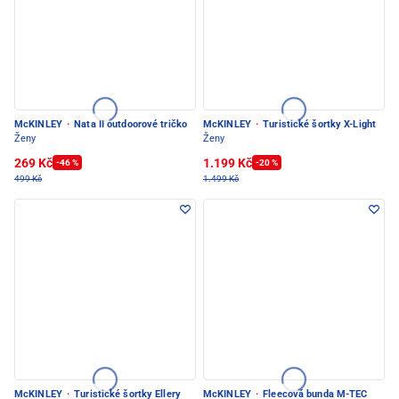
McKINLEY
·
Nata II outdoorové tričko
McKINLEY
·
Turistické šortky X-Light
Ženy
Ženy
269 Kč
1.199 Kč
-46 %
-20 %
499 Kč
1.499 Kč
McKINLEY
·
Turistické šortky Ellery
McKINLEY
·
Fleecová bunda M-TEC