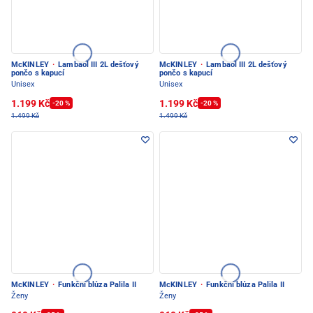
McKINLEY
·
Lambaol III 2L dešťový
McKINLEY
·
Lambaol III 2L dešťový
pončo s kapucí
pončo s kapucí
Unisex
Unisex
1.199 Kč
1.199 Kč
-20 %
-20 %
1.499 Kč
1.499 Kč
McKINLEY
·
Funkční blůza Palila II
McKINLEY
·
Funkční blůza Palila II
Ženy
Ženy