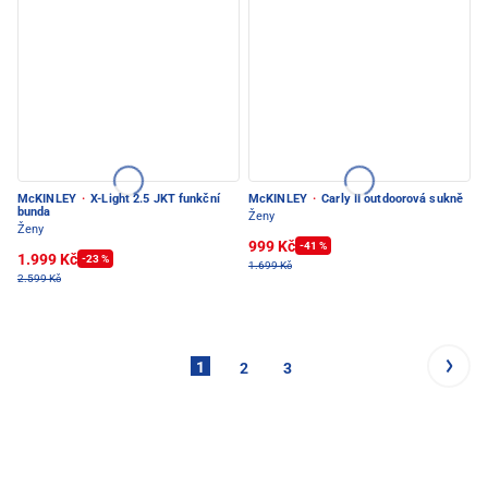
McKINLEY
·
X-Light 2.5 JKT funkční
McKINLEY
·
Carly II outdoorová sukně
bunda
Ženy
Ženy
999 Kč
-41 %
1.999 Kč
-23 %
1.699 Kč
2.599 Kč
1
2
3