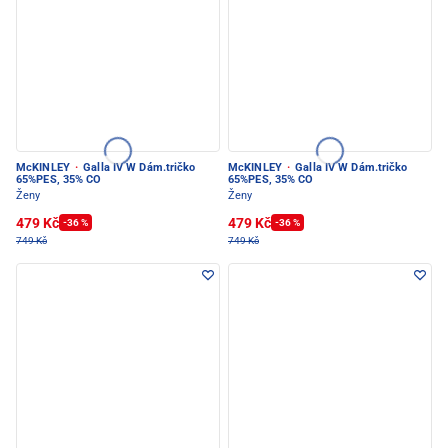
McKINLEY
·
Galla IV W Dám.tričko
McKINLEY
·
Galla IV W Dám.tričko
65%PES, 35% CO
65%PES, 35% CO
Ženy
Ženy
479 Kč
479 Kč
-36 %
-36 %
749 Kč
749 Kč