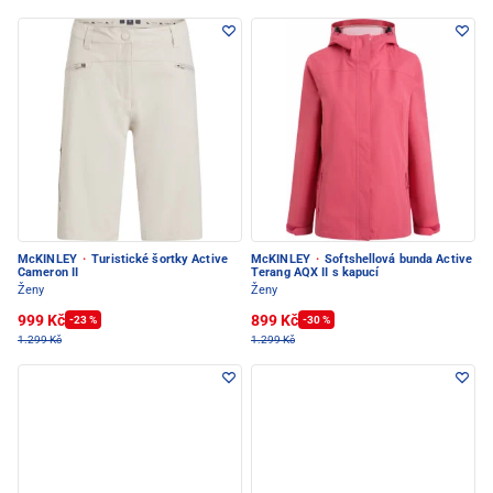
McKINLEY
·
Turistické šortky Active
McKINLEY
·
Softshellová bunda Active
Cameron II
Terang AQX II s kapucí
Ženy
Ženy
999 Kč
899 Kč
-23 %
-30 %
1.299 Kč
1.299 Kč