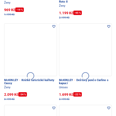
Roto II
Ženy
Ženy
969 Kč
-19 %
1.199 Kč
-45 %
1.199 Kč
2.199 Kč
McKINLEY
·
Krátké turistické kalhoty
McKINLEY
·
Dešťový pončo Carlino s
Cassy
kapucí
Ženy
Unisex
2.099 Kč
1.699 Kč
-34 %
-22 %
3.199 Kč
2.199 Kč