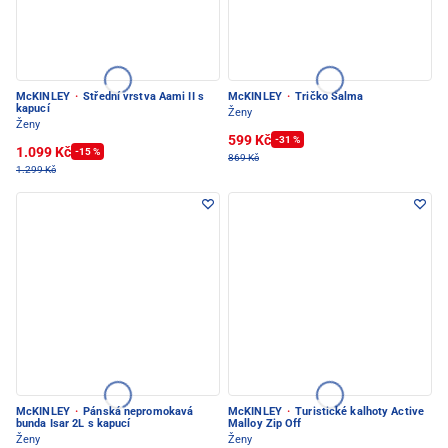
McKINLEY
·
Střední vrstva Aami II s
McKINLEY
·
Tričko Salma
kapucí
Ženy
Ženy
599 Kč
-31 %
1.099 Kč
-15 %
869 Kč
1.299 Kč
McKINLEY
·
Pánská nepromokavá
McKINLEY
·
Turistické kalhoty Active
bunda Isar 2L s kapucí
Malloy Zip Off
Ženy
Ženy