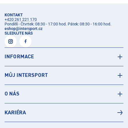
KONTAKT
+420 261 221 170
Pondělí - Čtvrtek: 08:30 - 17:00 hod. Pátek: 08:30 - 16:00 hod.
eshop
@
intersport.cz
SLEDUJTE NÁS
INFORMACE
MŮJ INTERSPORT
O NÁS
KARIÉRA