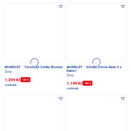
McKINLEY
·
Turistické šortky Brenton
McKINLEY
·
Střední vrstva Aami II s
kapucí
Ženy
Ženy
1.399 Kč
-30 %
1.199 Kč
-40 %
1.999 Kč
1.999 Kč