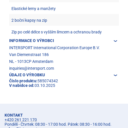
Elastické lemy a manžety
2 boční kapsy na zip
Zip po celé délce s vyšším límcem a ochranou brady
INFORMACE O VÝROBCI
INTERSPORT International Corporation Europe B.V.
Van Diemenstraat 186
NL - 1013CP Amsterdam
inquiries@intersport.com
ÚDAJE O VÝROBKU
Číslo produktu:
585074342
V nabídce od:
03.10.2025
KONTAKT
+420 261 221 170
Pondělí - Čtvrtek: 08:30 - 17:00 hod. Pátek: 08:30 - 16:00 hod.