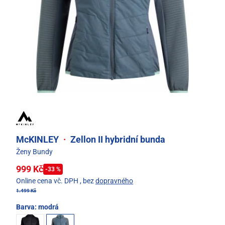
McKINLEY
·
Zellon II hybridní bunda
Ženy Bundy
999 Kč
-33 %
Online cena vč. DPH
, bez
dopravného
1.499 Kč
Barva:
modrá