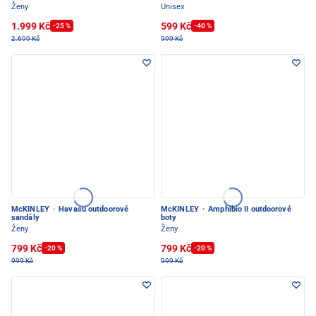
Ženy
Unisex
1.999 Kč
599 Kč
-25 %
-40 %
2.699 Kč
999 Kč
McKINLEY
·
Havasu outdoorové
McKINLEY
·
Amphibio II outdoorové
sandály
boty
Ženy
Ženy
799 Kč
799 Kč
-20 %
-20 %
999 Kč
999 Kč