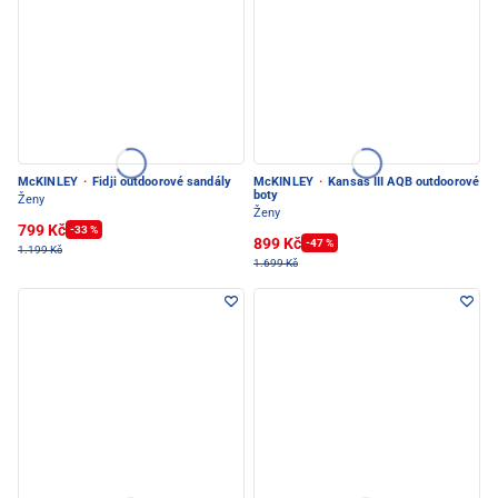
McKINLEY
·
Fidji outdoorové sandály
McKINLEY
·
Kansas III AQB outdoorové
boty
Ženy
Ženy
799 Kč
-33 %
899 Kč
-47 %
1.199 Kč
1.699 Kč