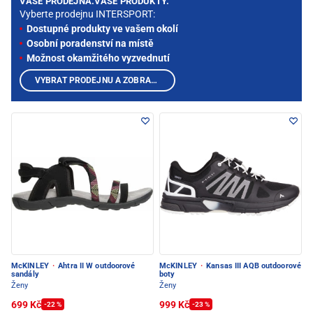
VAŠE PRODEJNA.VAŠE PRODUKTY.
Vyberte prodejnu INTERSPORT:
Dostupné produkty ve vašem okolí
Osobní poradenství na místě
Možnost okamžitého vyzvednutí
VYBRAT PRODEJNU A ZOBRAZIT PRODUKTY
McKINLEY
·
Ahtra II W outdoorové
McKINLEY
·
Kansas III AQB outdoorové
sandály
boty
Ženy
Ženy
699 Kč
999 Kč
-22 %
-23 %