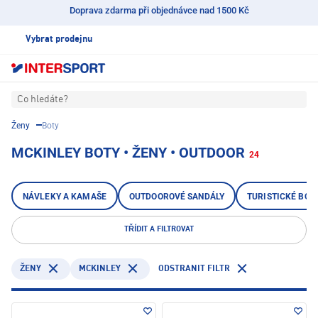
Doprava zdarma při objednávce nad 1500 Kč
Vybrat prodejnu
Co hledáte?
Ženy
Boty
MCKINLEY BOTY • ŽENY • OUTDOOR
24
NÁVLEKY A KAMAŠE
OUTDOOROVÉ SANDÁLY
TURISTICKÉ BOT
TŘÍDIT A FILTROVAT
MCKINLEY
ODSTRANIT FILTR
ŽENY