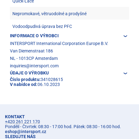
Quick-Lace
Nepromokavé, větruodolné a prodyšné
Vodoodpudivá úprava bez PFC
INFORMACE O VÝROBCI
INTERSPORT International Corporation Europe B.V.
Van Diemenstraat 186
NL - 1013CP Amsterdam
inquiries@intersport.com
ÚDAJE O VÝROBKU
Číslo produktu:
341028615
V nabídce od:
06.10.2023
KONTAKT
+420 261 221 170
Pondělí - Čtvrtek: 08:30 - 17:00 hod. Pátek: 08:30 - 16:00 hod.
eshop
@
intersport.cz
SLEDUJTE NÁS