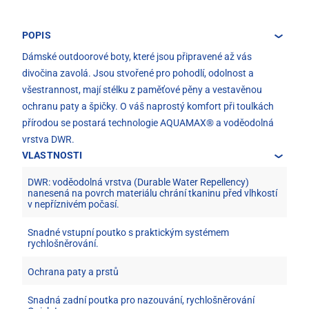
POPIS
Dámské outdoorové boty, které jsou připravené až vás
divočina zavolá. Jsou stvořené pro pohodlí, odolnost a
všestrannost, mají stélku z paměťové pěny a vestavěnou
ochranu paty a špičky. O váš naprostý komfort při toulkách
přírodou se postará technologie AQUAMAX® a voděodolná
vrstva DWR.
VLASTNOSTI
DWR: voděodolná vrstva (Durable Water Repellency)
nanesená na povrch materiálu chrání tkaninu před vlhkostí
v nepříznivém počasí.
Snadné vstupní poutko s praktickým systémem
rychlošněrování.
Ochrana paty a prstů
Snadná zadní poutka pro nazouvání, rychlošněrování