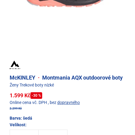
McKINLEY
·
Montmania AQX outdoorové boty
Ženy Trekové boty nízké
1.599 Kč
-30 %
Online cena vč. DPH
, bez
dopravného
2.299 Kč
Barva:
šedá
Velikost: