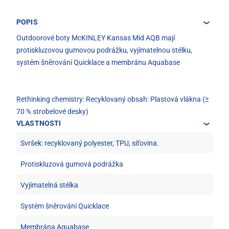
POPIS
Outdoorové boty McKINLEY Kansas Mid AQB mají
protiskluzovou gumovou podrážku, vyjímatelnou stélku,
systém šněrování Quicklace a membránu Aquabase
Rethinking chemistry: Recyklovaný obsah: Plastová vlákna (≥
70 % strobelové desky)
VLASTNOSTI
Svršek: recyklovaný polyester, TPU, síťovina.
Protiskluzová gumová podrážka
Vyjímatelná stélka
Systém šněrování Quicklace
Membrána Aquabase