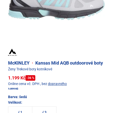
McKINLEY
·
Kansas Mid AQB outdoorové boty
Ženy Trekové boty kotníkové
1.199 Kč
-36 %
Online cena vč. DPH
, bez
dopravného
1.899 Kč
Barva:
šedá
Velikost:
41
43