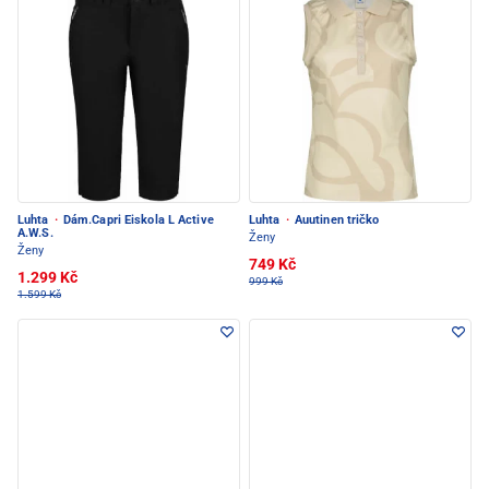
Luhta
·
Dám.Capri Eiskola L Active
Luhta
·
Auutinen tričko
A.W.S.
Ženy
Ženy
749 Kč
1.299 Kč
999 Kč
1.599 Kč