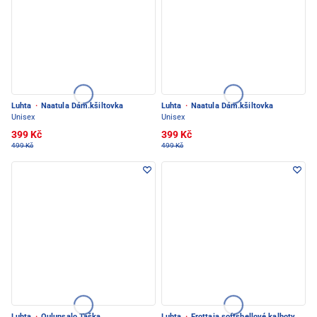
Luhta
·
Naatula Dám.kšiltovka
Luhta
·
Naatula Dám.kšiltovka
Unisex
Unisex
399 Kč
399 Kč
499 Kč
499 Kč
Luhta
·
Oulunsalo Taška
Luhta
·
Erottaja softshellové kalhoty