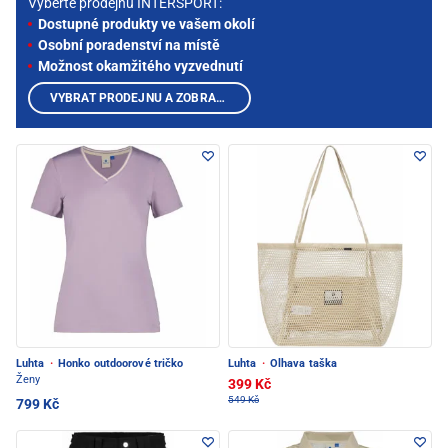
Vyberte prodejnu INTERSPORT:
Dostupné produkty ve vašem okolí
Osobní poradenství na místě
Možnost okamžitého vyzvednutí
VYBRAT PRODEJNU A ZOBRAZIT PRODUKTY
Luhta
·
Honko outdoorové tričko
Luhta
·
Olhava taška
Ženy
399 Kč
549 Kč
799 Kč