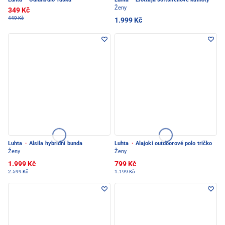
Ženy
349 Kč
449 Kč
1.999 Kč
Luhta
·
Alsila hybridní bunda
Luhta
·
Alajoki outdoorové polo tričko
Ženy
Ženy
1.999 Kč
799 Kč
2.599 Kč
1.199 Kč