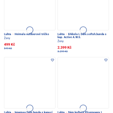
Luhta
·
Heimala outdoorové tričko
Luhta
·
Erkkola L Dám.softsh.bunda s
kap. Active A.W.S.
Ženy
Ženy
499 Kč
2.399 Kč
549 Kč
3.299 Kč
Luhta
·
Innamaa Dám.bunda s kapucí
Luhta
·
Dám.kalhoty Elisenvaara L