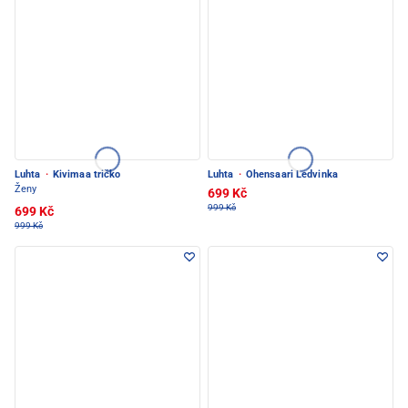
Luhta
·
Kivimaa tričko
Luhta
·
Ohensaari Ledvinka
Ženy
699 Kč
999 Kč
699 Kč
999 Kč