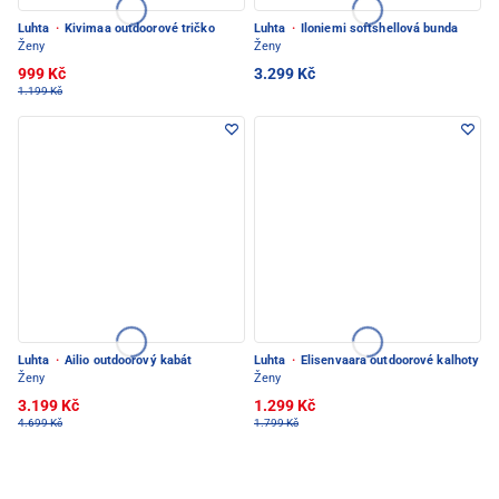
Luhta
·
Kivimaa outdoorové tričko
Luhta
·
Iloniemi softshellová bunda
Ženy
Ženy
999 Kč
3.299 Kč
1.199 Kč
Luhta
·
Ailio outdoorový kabát
Luhta
·
Elisenvaara outdoorové kalhoty
Ženy
Ženy
3.199 Kč
1.299 Kč
4.699 Kč
1.799 Kč