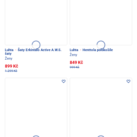
Luhta
·
Šaty Erkintalo Active A.W.S.
Luhta
·
Henttola polokošile
šaty
Ženy
Ženy
849 Kč
899 Kč
999 Kč
1.299 Kč