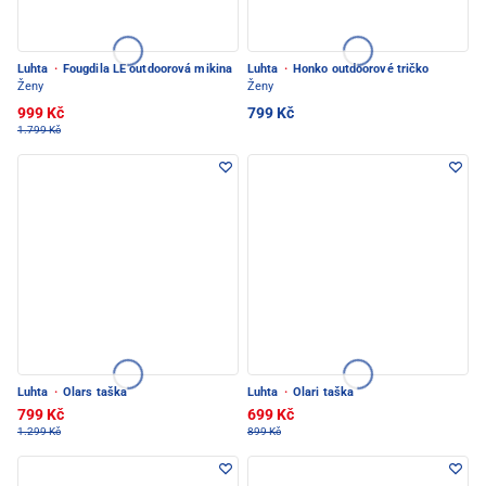
Luhta
·
Fougdila LE outdoorová mikina
Luhta
·
Honko outdoorové tričko
Ženy
Ženy
999 Kč
799 Kč
1.799 Kč
Luhta
·
Olars taška
Luhta
·
Olari taška
799 Kč
699 Kč
1.299 Kč
899 Kč