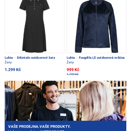
Luhta
·
Erkintalo outdoorové šaty
Luhta
·
Fougdila LE outdoorová mikina
Ženy
Ženy
1.299 Kč
999 Kč
1.799 Kč
VAŠE PRODEJNA.VAŠE PRODUKTY.