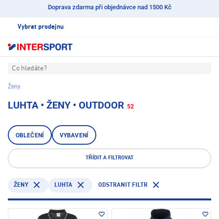
Doprava zdarma při objednávce nad 1500 Kč
Vybrat prodejnu
Co hledáte?
Ženy
LUHTA • ŽENY • OUTDOOR
52
OBLEČENÍ
VYBAVENÍ
TŘÍDIT A FILTROVAT
LUHTA
ODSTRANIT FILTR
ŽENY