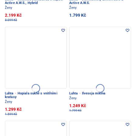
Active A.W.S., Hybrid
Active A.W.S.
Ženy
Ženy
2.199 Kč
1.799 Kč
3.099 Kč
Luhta
·
Hopiala sukně s vnitřními
Luhta
·
Ilvesoja mikina
kraťasy
Ženy
Ženy
1.249 Kč
1.299 Kč
1.799 Kč
1.599 Kč