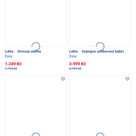
Luhta
·
Ilvesoja mikina
Luhta
·
Espingen outdoorový kabát
Ženy
Ženy
1.249 Kč
3.999 Kč
1.799 Kč
6.499 Kč