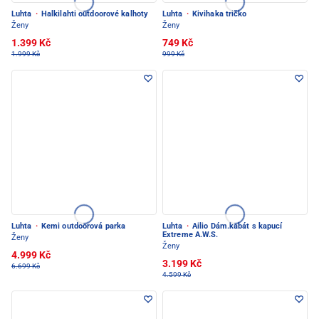
Luhta
·
Halkilahti outdoorové kalhoty
Luhta
·
Kivihaka tričko
Ženy
Ženy
1.399 Kč
749 Kč
1.999 Kč
999 Kč
Luhta
·
Kemi outdoorová parka
Luhta
·
Ailio Dám.kabát s kapucí
Extreme A.W.S.
Ženy
Ženy
4.999 Kč
3.199 Kč
6.699 Kč
4.599 Kč