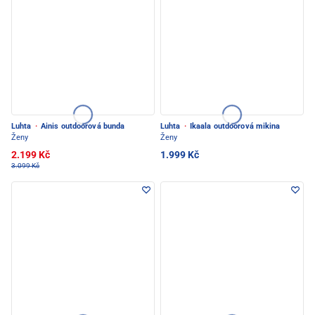
Luhta
·
Ainis outdoorová bunda
Luhta
·
Ikaala outdoorová mikina
Ženy
Ženy
2.199 Kč
1.999 Kč
3.099 Kč