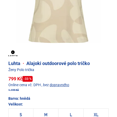
Luhta
·
Alajoki outdoorové polo tričko
Ženy Polo trička
799 Kč
-33 %
Online cena vč. DPH
, bez
dopravného
1.199 Kč
Barva:
hnědá
Velikost:
S
M
L
XL