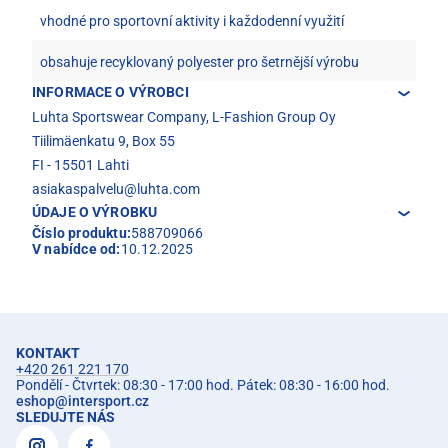
vhodné pro sportovní aktivity i každodenní využití
obsahuje recyklovaný polyester pro šetrnější výrobu
INFORMACE O VÝROBCI
Luhta Sportswear Company, L-Fashion Group Oy
Tiilimäenkatu 9, Box 55
FI - 15501 Lahti
asiakaspalvelu@luhta.com
ÚDAJE O VÝROBKU
Číslo produktu:
588709066
V nabídce od:
10.12.2025
KONTAKT
+420 261 221 170
Pondělí - Čtvrtek: 08:30 - 17:00 hod. Pátek: 08:30 - 16:00 hod.
eshop
@
intersport.cz
SLEDUJTE NÁS