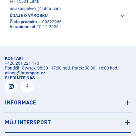
FI - 15501 Lahti
asiakaspalvelu@luhta.com
ÚDAJE O VÝROBKU
Číslo produktu:
109322966
V nabídce od:
10.12.2025
KONTAKT
+420 261 221 170
Pondělí - Čtvrtek: 08:30 - 17:00 hod. Pátek: 08:30 - 16:00 hod.
eshop
@
intersport.cz
SLEDUJTE NÁS
INFORMACE
MŮJ INTERSPORT