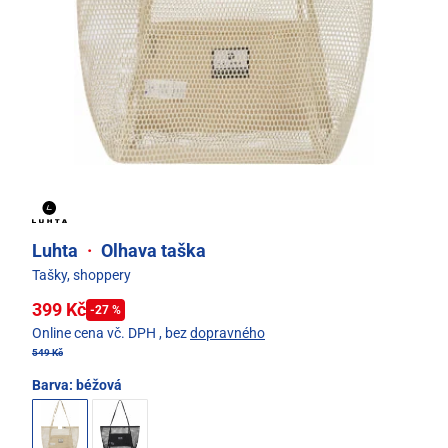
Luhta
·
Olhava taška
Tašky, shoppery
399 Kč
-27 %
Online cena vč. DPH
, bez
dopravného
549 Kč
Barva:
béžová