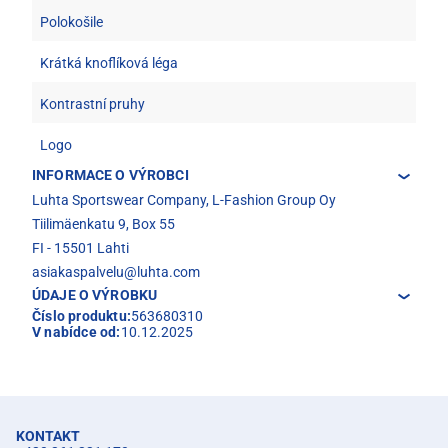
Polokošile
Krátká knoflíková léga
Kontrastní pruhy
Logo
INFORMACE O VÝROBCI
Luhta Sportswear Company, L-Fashion Group Oy
Tiilimäenkatu 9, Box 55
FI - 15501 Lahti
asiakaspalvelu@luhta.com
ÚDAJE O VÝROBKU
Číslo produktu:
563680310
V nabídce od:
10.12.2025
KONTAKT