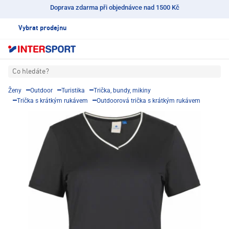
Doprava zdarma při objednávce nad 1500 Kč
Vybrat prodejnu
Co hledáte?
Ženy
Outdoor
Turistika
Trička, bundy, mikiny
Trička s krátkým rukávem
Outdoorová trička s krátkým rukávem