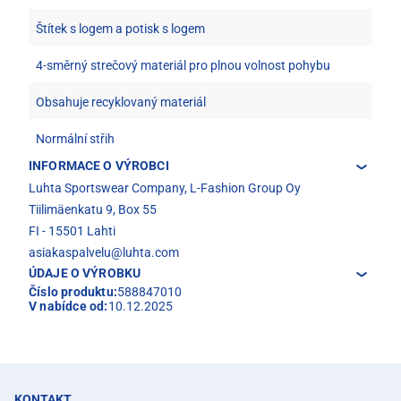
Štítek s logem a potisk s logem
4-směrný strečový materiál pro plnou volnost pohybu
Obsahuje recyklovaný materiál
Normální střih
INFORMACE O VÝROBCI
Luhta Sportswear Company, L-Fashion Group Oy
Tiilimäenkatu 9, Box 55
FI - 15501 Lahti
asiakaspalvelu@luhta.com
ÚDAJE O VÝROBKU
Číslo produktu:
588847010
V nabídce od:
10.12.2025
KONTAKT