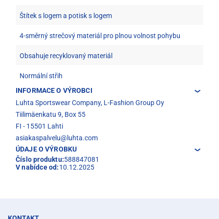
Štítek s logem a potisk s logem
4-směrný strečový materiál pro plnou volnost pohybu
Obsahuje recyklovaný materiál
Normální střih
INFORMACE O VÝROBCI
Luhta Sportswear Company, L-Fashion Group Oy
Tiilimäenkatu 9, Box 55
FI - 15501 Lahti
asiakaspalvelu@luhta.com
ÚDAJE O VÝROBKU
Číslo produktu:
588847081
V nabídce od:
10.12.2025
KONTAKT