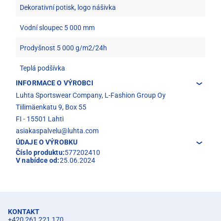
Dekorativní potisk, logo nášivka
Vodní sloupec 5 000 mm
Prodyšnost 5 000 g/m2/24h
Teplá podšívka
INFORMACE O VÝROBCI
Luhta Sportswear Company, L-Fashion Group Oy
Tiilimäenkatu 9, Box 55
FI - 15501 Lahti
asiakaspalvelu@luhta.com
ÚDAJE O VÝROBKU
Číslo produktu:
577202410
V nabídce od:
25.06.2024
KONTAKT
+420 261 221 170