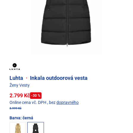
Luhta
·
Inkala outdoorová vesta
Ženy Vesty
2.799 Kč
-30 %
Online cena vč. DPH
, bez
dopravného
3.999 Kč
Barva:
černá