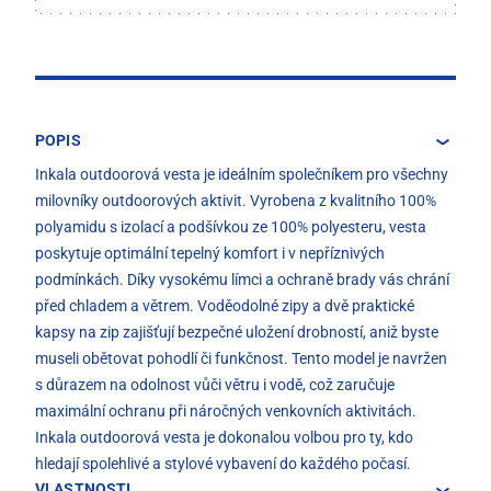
POPIS
Inkala outdoorová vesta je ideálním společníkem pro všechny
milovníky outdoorových aktivit. Vyrobena z kvalitního 100%
polyamidu s izolací a podšívkou ze 100% polyesteru, vesta
poskytuje optimální tepelný komfort i v nepříznivých
podmínkách. Díky vysokému límci a ochraně brady vás chrání
před chladem a větrem. Voděodolné zipy a dvě praktické
kapsy na zip zajišťují bezpečné uložení drobností, aniž byste
museli obětovat pohodlí či funkčnost. Tento model je navržen
s důrazem na odolnost vůči větru i vodě, což zaručuje
maximální ochranu při náročných venkovních aktivitách.
Inkala outdoorová vesta je dokonalou volbou pro ty, kdo
hledají spolehlivé a stylové vybavení do každého počasí.
VLASTNOSTI