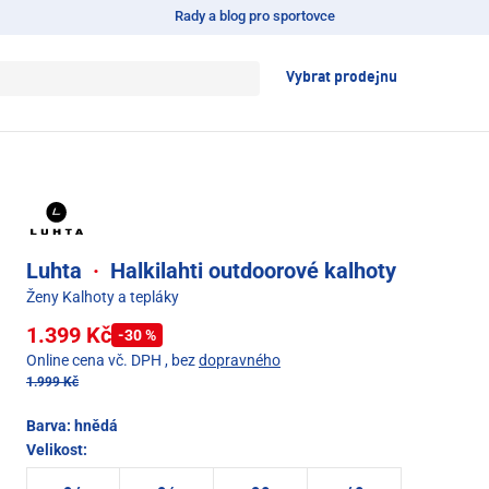
Rady a blog pro sportovce
Vybrat prodejnu
Luhta
·
Halkilahti outdoorové kalhoty
Ženy Kalhoty a tepláky
1.399 Kč
-30 %
Online cena vč. DPH
, bez
dopravného
1.999 Kč
Barva:
hnědá
Velikost: