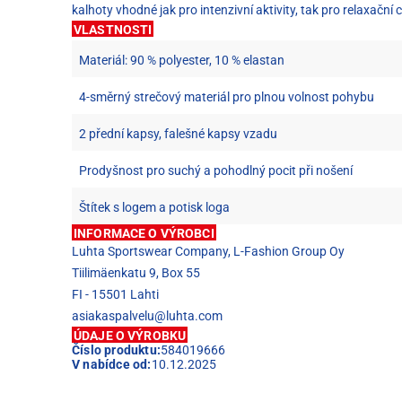
kalhoty vhodné jak pro intenzivní aktivity, tak pro relaxační 
VLASTNOSTI
Materiál: 90 % polyester, 10 % elastan
4-směrný strečový materiál pro plnou volnost pohybu
2 přední kapsy, falešné kapsy vzadu
Prodyšnost pro suchý a pohodlný pocit při nošení
Štítek s logem a potisk loga
INFORMACE O VÝROBCI
Luhta Sportswear Company, L-Fashion Group Oy
Tiilimäenkatu 9, Box 55
FI - 15501 Lahti
asiakaspalvelu@luhta.com
ÚDAJE O VÝROBKU
Číslo produktu:
584019666
V nabídce od:
10.12.2025