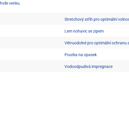
chvíle venku.
Stretchový střih pro optimální voln
Lem nohavic se zipem
Větruodolné pro optimální ochranu a
Poutka na opasek
Vodoodpudivá impregnace