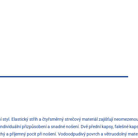
í styl. Elastický střih a čtyřsměrný strečový materiál zajišťují neomeze
ndividuální přizpůsobení a snadné nošení. Dvě přední kapsy, falešné kaps
hý a příjemný pocit při nošení. Vodoodpudivý povrch a větruodolný mater