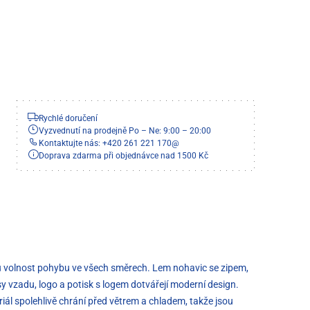
Rychlé doručení
Vyzvednutí na prodejně Po – Ne: 9:00 – 20:00
Kontaktujte nás: +420 261 221 170
@
Doprava zdarma při objednávce nad 1500 Kč
nou volnost pohybu ve všech směrech. Lem nohavic se zipem,
y vzadu, logo a potisk s logem dotvářejí moderní design.
iál spolehlivě chrání před větrem a chladem, takže jsou