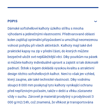
POPIS
Dámské softshellové kalhoty úzkého střihu s mnoha
výhodami a jedinečnými vlastnostmi. Předtvarované oblasti
kolen zajišťují optimální přizpůsobení a umožňují neomezenou
volnost pohybu při všech aktivitách. Kalhoty mají také dvě
praktické kapsy na zip v přední části, do kterých můžete
bezpečně uložit své nejdůležitější věci. Díky poutkům na pásek
si můžete kalhoty individuálně upravit a zajistit si tak dokonalé
padnutí. Štítek s logem dokládá vysokou kvalitu a atraktivní
design těchto softshellových kalhot. Není to však jen vzhled,
který zaujme, ale také technické vlastnosti. Díky vodnímu
sloupci 8 000 mm poskytují tyto kalhoty vynikající ochranu
před nepříznivým počasím, takže v dešti a vlhku zůstanete
vždy v suchu. Zároveň je materiál prodyšný s prodyšností 3
000 g/m2/24h, což znamená, že vlhkost je transportována