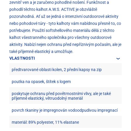
zevnitř ven a je zaručeno pohodlné nošení. Funkčnost a
pohodlí těchto kalhot A.W.S. ACTIVE je obzvláště
pozoruhodná. Ať už se jedná o intenzivní outdoorové aktivity
nebo pohodové túry - tyto kalhoty vám nabídnou přesně to, co
potřebujete. Použití softshellového materiálu dělá z těchto
kalhot všestranného společníka pro všechny outdoorové
aktivity. Nabízí nejen ochranu před nepříznivým počasím, ale je
také příjemně elastický a umožňuje.
VLASTNOSTI
předtvarované oblasti kolen, 2 přední kapsy na zip
poutka na opasek, štítek s logem
poskytuje ochranu před povětrnostními vlivy, ale je také
příjemně elastický, větruodolný materiál
povrch tkaniny je impregnován vodoodpudivou impregnací
materiál: 89% polyester, 11% elastane