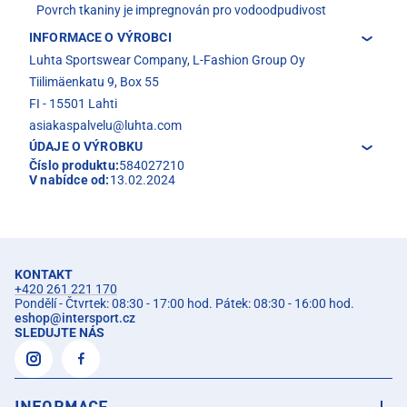
Povrch tkaniny je impregnován pro vodoodpudivost
INFORMACE O VÝROBCI
Luhta Sportswear Company, L-Fashion Group Oy
Tiilimäenkatu 9, Box 55
FI - 15501 Lahti
asiakaspalvelu@luhta.com
ÚDAJE O VÝROBKU
Číslo produktu:
584027210
V nabídce od:
13.02.2024
KONTAKT
+420 261 221 170
Pondělí - Čtvrtek: 08:30 - 17:00 hod. Pátek: 08:30 - 16:00 hod.
eshop
@
intersport.cz
SLEDUJTE NÁS