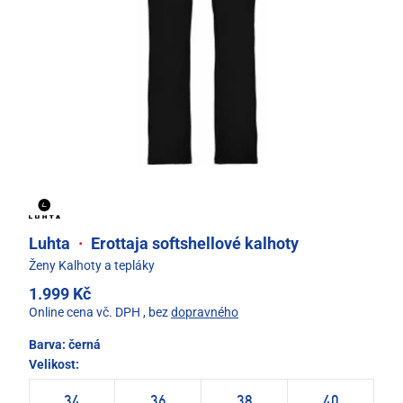
Luhta
·
Erottaja softshellové kalhoty
Ženy Kalhoty a tepláky
1.999 Kč
Online cena vč. DPH
, bez
dopravného
Barva:
černá
Velikost:
34
36
38
40