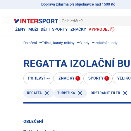
Doprava zdarma při objednávce nad 1500 Kč
Co hledáte?
ŽENY
MUŽI
DĚTI
SPORTY
ZNAČKY
VÝPRODEJ
Oblečení
Trička, bundy, mikiny
Bundy
Izolační bundy
REGATTA IZOLAČNÍ BU
POHLAVÍ
ZNAČKY
SPORTY
VELIK
1
1
REGATTA
TURISTIKA
ODSTRANIT FILTR
OBLEČENÍ