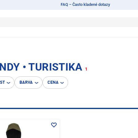
FAQ – Často kladené dotazy
NDY • TURISTIKA
1
OST
BARVA
CENA