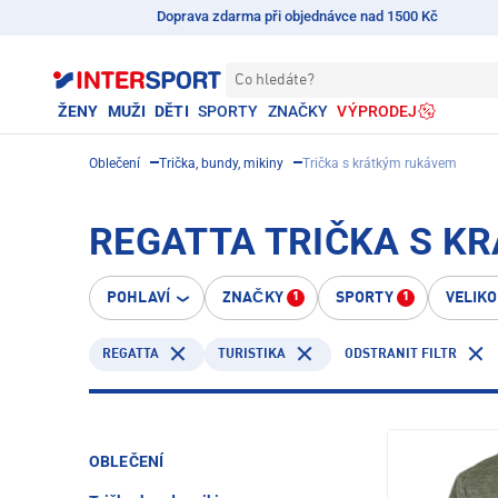
Doprava zdarma při objednávce nad 1500 Kč
Co hledáte?
ŽENY
MUŽI
DĚTI
SPORTY
ZNAČKY
VÝPRODEJ
Oblečení
Trička, bundy, mikiny
Trička s krátkým rukávem
REGATTA TRIČKA S KR
POHLAVÍ
ZNAČKY
SPORTY
VELIK
1
1
REGATTA
TURISTIKA
ODSTRANIT FILTR
OBLEČENÍ