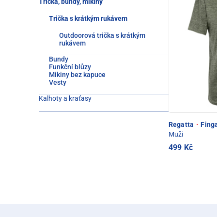
Trička, bundy, mikiny
Trička s krátkým rukávem
Outdoorová trička s krátkým
rukávem
Bundy
Funkční blůzy
Mikiny bez kapuce
Vesty
Kalhoty a kraťasy
Regatta
·
Finga
Muži
499 Kč