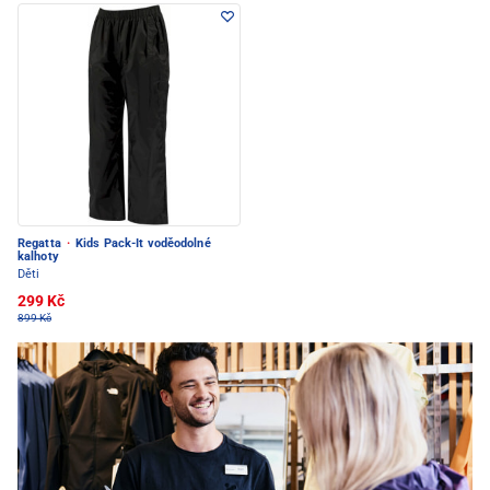
Regatta
·
Kids Pack-It voděodolné
kalhoty
Děti
299 Kč
899 Kč