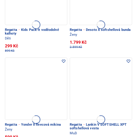
Regatta
·
Kids Pack-It voděodolné
Regatta
·
Desoto X softshellová bunda
kalhoty
Ženy
Děti
1.799 Kč
299 Kč
2.599 Kč
899 Kč
Regatta
·
Yonder II fleecová mikina
Regatta
·
Lankin V SOFTSHELL XPT
softshellová vesta
Ženy
Muži