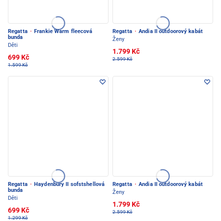
Regatta
·
Frankie Warm fleecová
Regatta
·
Andia II outdoorový kabát
bunda
Ženy
Děti
1.799 Kč
699 Kč
2.599 Kč
1.599 Kč
Regatta
·
Haydenbury II sofstshellová
Regatta
·
Andia II outdoorový kabát
bunda
Ženy
Děti
1.799 Kč
699 Kč
2.599 Kč
1.299 Kč