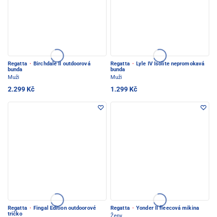
Regatta
·
Birchdale II outdoorová
Regatta
·
Lyle IV Isolite nepromokavá
bunda
bunda
Muži
Muži
2.299 Kč
1.299 Kč
Regatta
·
Fingal Edition outdoorové
Regatta
·
Yonder II fleecová mikina
tričko
Ženy