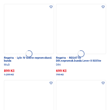
Regatta
·
Lyle IV Isolite nepromokavá
Regatta
·
REGATTA
bunda
Dět.nepromok.bunda Lever II ISOlite
Muži
Děti
899 Kč
699 Kč
1.299 Kč
799 Kč