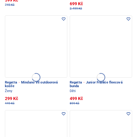
599 Kč
699 Kč
749 Kč
2.499 Kč
Regatta
·
Mindano VII outdoorová
Regatta
·
Junior Frankie fleecová
košile
bunda
Ženy
Děti
299 Kč
499 Kč
449 Kč
899 Kč