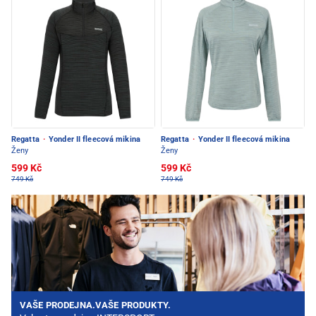
Regatta
·
Yonder II fleecová mikina
Regatta
·
Yonder II fleecová mikina
Ženy
Ženy
599 Kč
599 Kč
749 Kč
749 Kč
VAŠE PRODEJNA.VAŠE PRODUKTY.