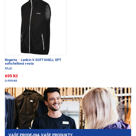
Regatta
·
Lankin V SOFTSHELL XPT
softshellová vesta
Muži
699 Kč
2.499 Kč
VAŠE PRODEJNA.VAŠE PRODUKTY.