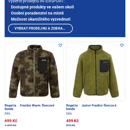
Vyberte prodejnu INTERSPORT:
Dostupné produkty ve vašem okolí
Osobní poradenství na místě
Možnost okamžitého vyzvednutí
VYBRAT PRODEJNU A ZOBRAZIT PRODUKTY
Regatta
·
Frankie Warm fleecová
Regatta
·
Junior Frankie fleecová
bunda
bunda
Děti
Děti
699 Kč
499 Kč
1.599 Kč
899 Kč