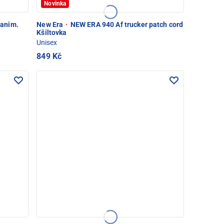
Novinka
anim.
New Era
·
NEW ERA 940 Af trucker patch cord
Kšiltovka
Unisex
849 Kč