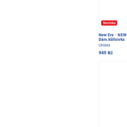
Novinka
New Era
·
NEW 
Dám.kšiltovka
Unisex
949 Kč