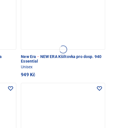
a
New Era
·
NEW ERA Kšiltovka pro dosp. 940
Essential
Unisex
949 Kč