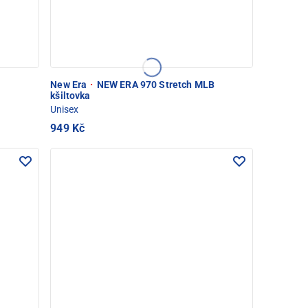
New Era
·
NEW ERA 970 Stretch MLB
kšiltovka
Unisex
949 Kč