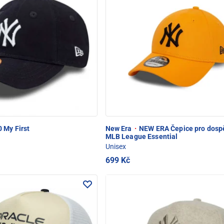
 My First
New Era
·
NEW ERA Čepice pro dosp
MLB League Essential
Unisex
699 Kč