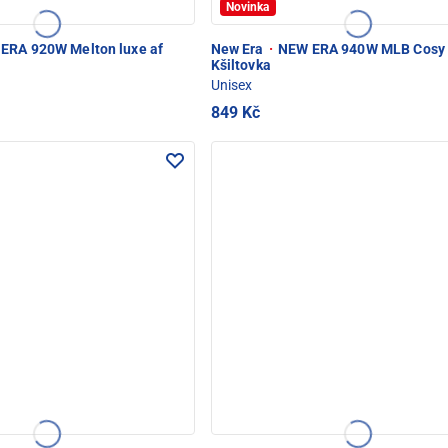
Novinka
ERA 920W Melton luxe af
New Era
·
NEW ERA 940W MLB Cosy 
Kšiltovka
Unisex
849 Kč