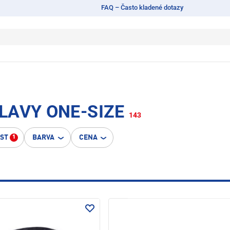
FAQ – Často kladené dotazy
LAVY ONE-SIZE
143
OST
BARVA
CENA
1