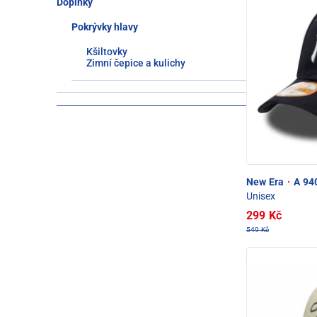
Doplňky
Pokrývky hlavy
Kšiltovky
Zimní čepice a kulichy
New Era
·
A 940
Unisex
299 Kč
549 Kč