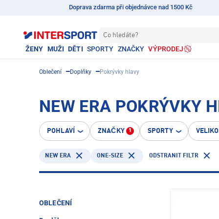
Doprava zdarma při objednávce nad 1500 Kč
Co hledáte?
ŽENY
MUŽI
DĚTI
SPORTY
ZNAČKY
VÝPRODEJ
Oblečení
Doplňky
Pokrývky hlavy
NEW ERA POKRÝVKY H
POHLAVÍ
ZNAČKY
SPORTY
VELIK
1
NEW ERA
ONE-SIZE
ODSTRANIT FILTR
OBLEČENÍ