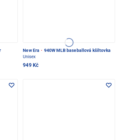
r
New Era
·
940W MLB baseballová kšiltovka
Unisex
949 Kč