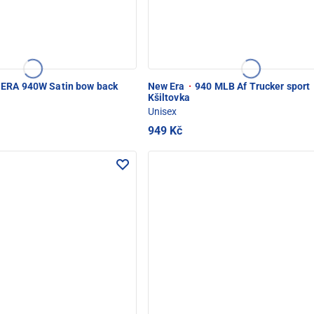
ERA 940W Satin bow back
New Era
·
940 MLB Af Trucker sport
Kšiltovka
Unisex
949 Kč