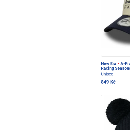
New Era
·
A-Fra
Racing Seasona
Unisex
849 Kč