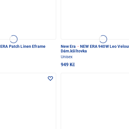
ERA Patch Linen Eframe
New Era
·
NEW ERA 940W Leo Velou
Dám.kšiltovka
Unisex
949 Kč