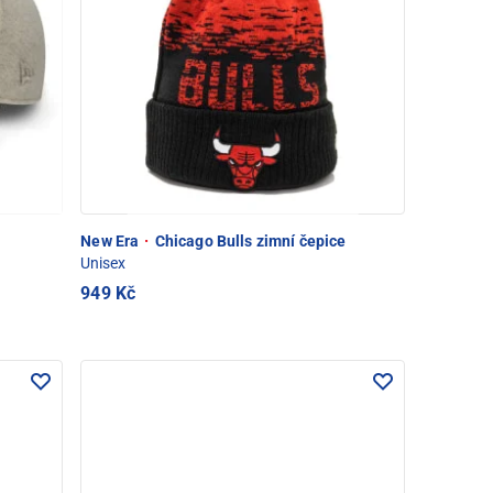
New Era
·
Chicago Bulls zimní čepice
Unisex
949 Kč