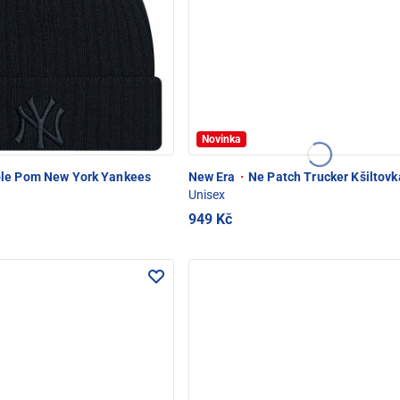
Novinka
le Pom New York Yankees
New Era
·
Ne Patch Trucker Kšiltovk
Unisex
949 Kč