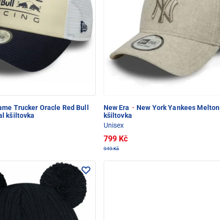
me Trucker Oracle Red Bull
New Era
·
New York Yankees Melton
l kšiltovka
kšiltovka
Unisex
799 Kč
949 Kč