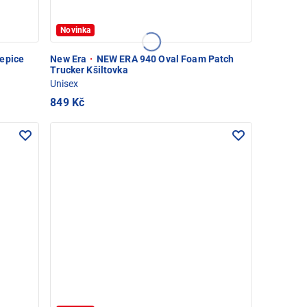
Novinka
epice
New Era
·
NEW ERA 940 Oval Foam Patch
Trucker Kšiltovka
Unisex
849 Kč