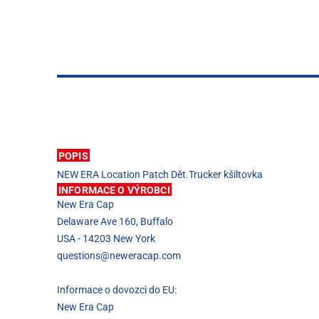
POPIS
NEW ERA Location Patch Dět.Trucker kšiltovka
INFORMACE O VÝROBCI
New Era Cap
Delaware Ave 160, Buffalo
USA - 14203 New York
questions@neweracap.com
Informace o dovozci do EU:
New Era Cap