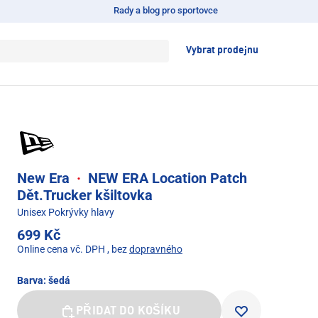
Rady a blog pro sportovce
Vybrat prodejnu
New Era
·
NEW ERA Location Patch
Dět.Trucker kšiltovka
Unisex Pokrývky hlavy
699 Kč
Online cena vč. DPH
, bez
dopravného
Barva:
šedá
PŘIDAT DO KOŠÍKU