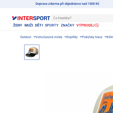
Doprava zdarma při objednávce nad 1500 Kč
Co hledáte?
ŽENY
MUŽI
DĚTI
SPORTY
ZNAČKY
VÝPRODEJ
Outdoor
Volnočasová móda
Doplňky
Pokrývky hlavy
Kšil