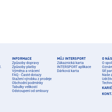
INFORMACE
MŮJ INTERSPORT
O NÁS
Způsoby dopravy
Zákaznická karta
O spol
d.
Způsoby platby
INTERSPORT aplikace
Oznáme
Výměna a vrácení
Dárková karta
Síť pa
FAQ - Časté dotazy
Naše 
Stažení výrobku z prodeje
Udržit
Obchodní podmínky
Techn
Tabulky velikostí
KARI
Odstoupení od smlouvy
KONT