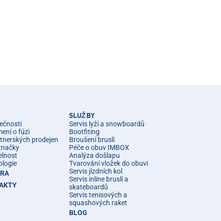
SLUŽBY
ečnosti
Servis lyží a snowboardů
ní o fúzi
Bootfiting
rtnerských prodejen
Broušení bruslí
značky
Péče o obuv IMBOX
elnost
Analýza došlapu
ologie
Tvarování vložek do obuvi
Servis jízdních kol
ÉRA
Servis inline bruslí a
AKTY
skateboardů
Servis tenisových a
squashových raket
BLOG