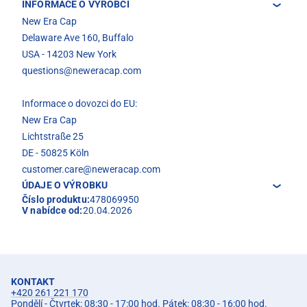
INFORMACE O VÝROBCI
New Era Cap
Delaware Ave 160, Buffalo
USA - 14203 New York
questions@neweracap.com
Informace o dovozci do EU:
New Era Cap
Lichtstraße 25
DE - 50825 Köln
customer.care@neweracap.com
ÚDAJE O VÝROBKU
Číslo produktu:
478069950
V nabídce od:
20.04.2026
KONTAKT
+420 261 221 170
Pondělí - Čtvrtek: 08:30 - 17:00 hod. Pátek: 08:30 - 16:00 hod.