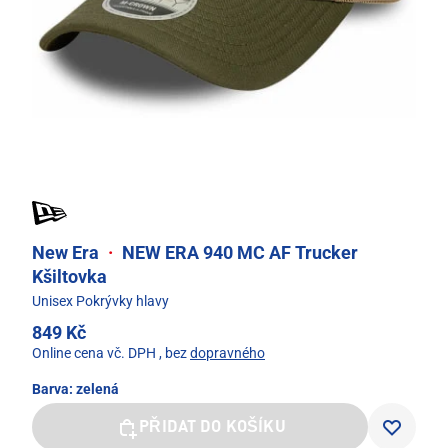
New Era
·
NEW ERA 940 MC AF Trucker
Kšiltovka
Unisex Pokrývky hlavy
849 Kč
Online cena vč. DPH
, bez
dopravného
Barva:
zelená
PŘIDAT DO KOŠÍKU