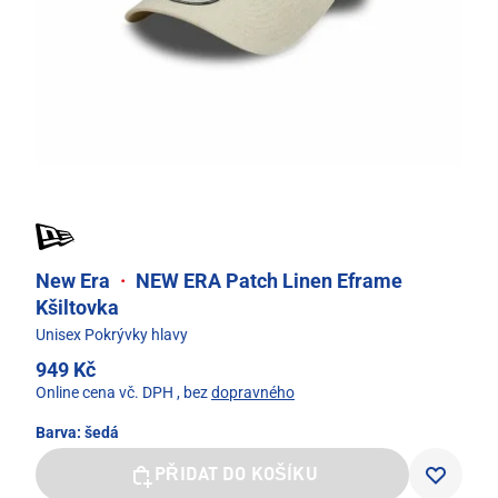
New Era
·
NEW ERA Patch Linen Eframe
Kšiltovka
Unisex Pokrývky hlavy
949 Kč
Online cena vč. DPH
, bez
dopravného
Barva:
šedá
PŘIDAT DO KOŠÍKU