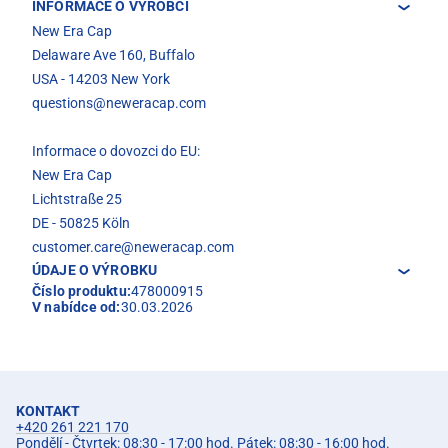
INFORMACE O VÝROBCI
New Era Cap
Delaware Ave 160, Buffalo
USA - 14203 New York
questions@neweracap.com
Informace o dovozci do EU:
New Era Cap
Lichtstraße 25
DE - 50825 Köln
customer.care@neweracap.com
ÚDAJE O VÝROBKU
Číslo produktu:
478000915
V nabídce od:
30.03.2026
KONTAKT
+420 261 221 170
Pondělí - Čtvrtek: 08:30 - 17:00 hod. Pátek: 08:30 - 16:00 hod.