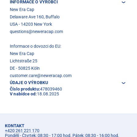
INFORMACE O VÝROBCI
New Era Cap
Delaware Ave 160, Buffalo
USA - 14203 New York
questions@neweracap.com
Informace o dovozci do EU:
New Era Cap
Lichtstraße 25
DE - 50825 Köln
customer.care@neweracap.com
ÚDAJE O VÝROBKU
Číslo produktu:
478039460
V nabídce od:
18.08.2025
KONTAKT
+420 261 221 170
Pondělí - Čtvrtek: 08:30 - 17:00 hod. Pátek: 08:30 - 16:00 hod.