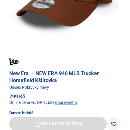
New Era
·
NEW ERA 940 MLB Trucker
Homefield Kšiltovka
Unisex Pokrývky hlavy
799 Kč
Online cena vč. DPH
, bez
dopravného
Barva:
hnědá
PŘIDAT DO KOŠÍKU