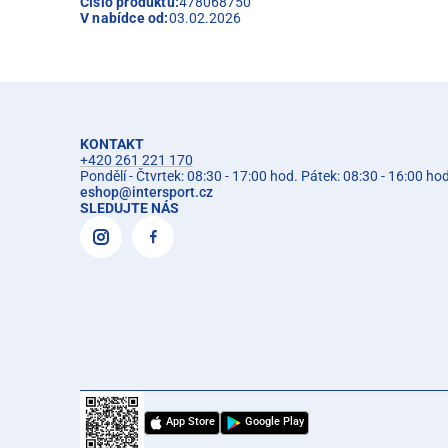
Číslo produktu:
478068750
V nabídce od:
03.02.2026
KONTAKT
+420 261 221 170
Pondělí - Čtvrtek: 08:30 - 17:00 hod. Pátek: 08:30 - 16:00 ho
eshop
@
intersport.cz
SLEDUJTE NÁS
App Store
Google Play