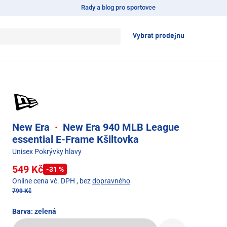
Rady a blog pro sportovce
Vybrat prodejnu
New Era
·
New Era 940 MLB League
essential E-Frame Kšiltovka
Unisex Pokrývky hlavy
549 Kč
-31 %
Online cena vč. DPH
, bez
dopravného
799 Kč
Barva:
zelená