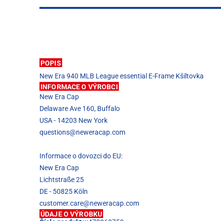
POPIS
New Era 940 MLB League essential E-Frame Kšiltovka
INFORMACE O VÝROBCI
New Era Cap
Delaware Ave 160, Buffalo
USA - 14203 New York
questions@neweracap.com
Informace o dovozci do EU:
New Era Cap
Lichtstraße 25
DE - 50825 Köln
customer.care@neweracap.com
ÚDAJE O VÝROBKU