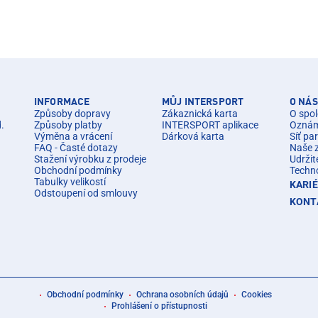
INFORMACE
MŮJ INTERSPORT
O NÁS
Způsoby dopravy
Zákaznická karta
O spol
d.
Způsoby platby
INTERSPORT aplikace
Oznáme
Výměna a vrácení
Dárková karta
Síť pa
FAQ - Časté dotazy
Naše 
Stažení výrobku z prodeje
Udržit
Obchodní podmínky
Techn
Tabulky velikostí
KARI
Odstoupení od smlouvy
KONT
Obchodní podmínky
Ochrana osobních údajů
Cookies
Prohlášení o přístupnosti