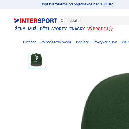
Doprava zdarma při objednávce nad 1500 Kč
Co hledáte?
ŽENY
MUŽI
DĚTI
SPORTY
ZNAČKY
VÝPRODEJ
Outdoor
Volnočasová móda
Doplňky
Pokrývky hlavy
Kšil