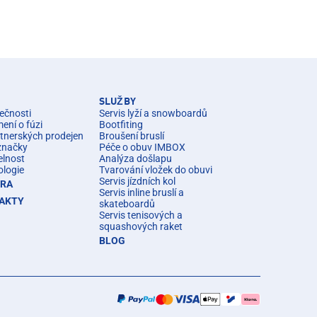
SLUŽBY
ečnosti
Servis lyží a snowboardů
ní o fúzi
Bootfiting
rtnerských prodejen
Broušení bruslí
značky
Péče o obuv IMBOX
elnost
Analýza došlapu
ologie
Tvarování vložek do obuvi
Servis jízdních kol
ÉRA
Servis inline bruslí a
AKTY
skateboardů
Servis tenisových a
squashových raket
BLOG