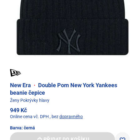
New Era
·
Double Pom New York Yankees
beanie čepice
Ženy Pokrývky hlavy
949 Kč
Online cena vč. DPH
, bez
dopravného
Barva:
černá