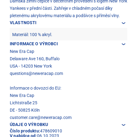
Dámská zimní čepice v decentním provedení s logem New York
Yankees v přední části. Zahřeje v chladném počasí díky
pletenému akrylovému materiálu a podšívce s příměsí vlny.
VLASTNOSTI
Materiál: 100 % akryl.
INFORMACE O VÝROBCI
New Era Cap
Delaware Ave 160, Buffalo
USA - 14203 New York
questions@neweracap.com
Informace o dovozci do EU:
New Era Cap
Lichtstraße 25
DE - 50825 Köln
customer.care@neweracap.com
ÚDAJE O VÝROBKU
Číslo produktu:
478609010
V nabídce od:
06.10.2023