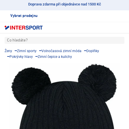
Doprava zdarma při objednávce nad 1500 Kč
Vybrat prodejnu
Co hledáte?
Ženy
Zimní sporty
Volnočasová zimní móda
Doplňky
Pokrývky hlavy
Zimní čepice a kulichy