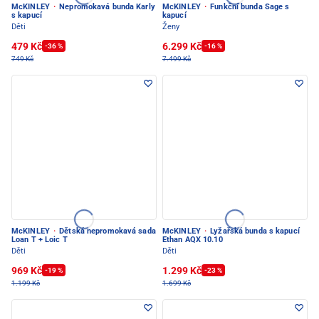
McKINLEY
·
Nepromokavá bunda Karly
McKINLEY
·
Funkční bunda Sage s
s kapucí
kapucí
Děti
Ženy
479 Kč
6.299 Kč
-36 %
-16 %
749 Kč
7.499 Kč
McKINLEY
·
Dětská nepromokavá sada
McKINLEY
·
Lyžařská bunda s kapucí
Loan T + Loic T
Ethan AQX 10.10
Děti
Děti
969 Kč
1.299 Kč
-19 %
-23 %
1.199 Kč
1.699 Kč