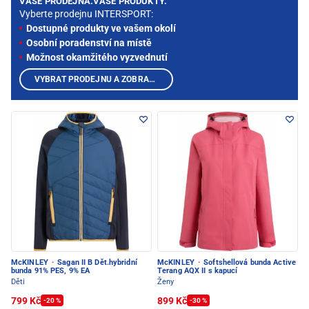
VAŠE PRODEJNA.VAŠE PRODUKTY.
Vyberte prodejnu INTERSPORT:
Dostupné produkty ve vašem okolí
Osobní poradenství na místě
Možnost okamžitého vyzvednutí
VYBRAT PRODEJNU A ZOBRAZIT PRODUKTY
McKINLEY
·
Sagan II B Dět.hybridní
McKINLEY
·
Softshellová bunda Active
bunda 91% PES, 9% EA
Terang AQX II s kapucí
Děti
Ženy
799 Kč
899 Kč
-20 %
-30 %