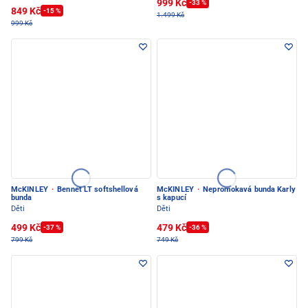
999 Kč
-33 %
849 Kč
-15 %
1.499 Kč
999 Kč
McKINLEY
·
Bennet LT softshellová
McKINLEY
·
Nepromokavá bunda Karly
bunda
s kapucí
Děti
Děti
499 Kč
479 Kč
-37 %
-36 %
799 Kč
749 Kč