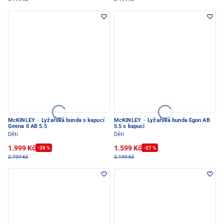
McKINLEY
·
Lyžařská bunda s kapucí
McKINLEY
·
Lyžařská bunda Egon AB
Geena II AB 5.5
5.5 s kapucí
Děti
Děti
1.999 Kč
1.599 Kč
-28 %
-27 %
2.799 Kč
2.199 Kč