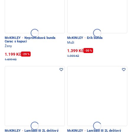
McKINLEY
·
Nepromokavá bunda
McKINLEY
·
Erik bunda
Carac s kapucí
Muži
Ženy
1.399 Kč
-30 %
1.199 Kč
-29 %
1.999 Kč
1.699 Kč
McKINLEY
·
Lambaol III 2L dešťový
McKINLEY
·
Lambaol III 2L dešťový