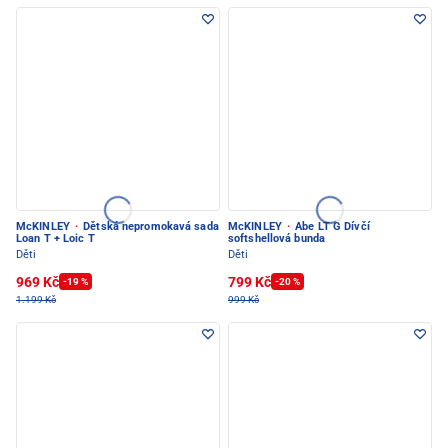
McKINLEY
·
Dětská nepromokavá sada
McKINLEY
·
Abe LT G Dívčí
Loan T + Loic T
softshellová bunda
Děti
Děti
969 Kč
799 Kč
-19 %
-20 %
1.199 Kč
999 Kč