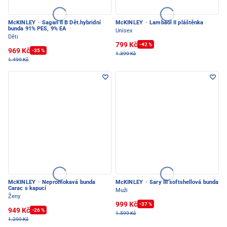
McKINLEY
·
Sagan II B Dět.hybridní
McKINLEY
·
Lambaol II pláštěnka
bunda 91% PES, 9% EA
Unisex
Děti
799 Kč
-42 %
969 Kč
-35 %
1.399 Kč
1.499 Kč
McKINLEY
·
Nepromokavá bunda
McKINLEY
·
Sary III softshellová bunda
Carac s kapucí
Muži
Ženy
999 Kč
-37 %
949 Kč
-26 %
1.599 Kč
1.299 Kč