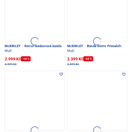
McKINLEY
·
Reese outdoorová bunda
McKINLEY
·
Bunda Sierre Primaloft
Muži
Muži
2.999 Kč
2.399 Kč
-16 %
-35 %
3.599 Kč
3.699 Kč