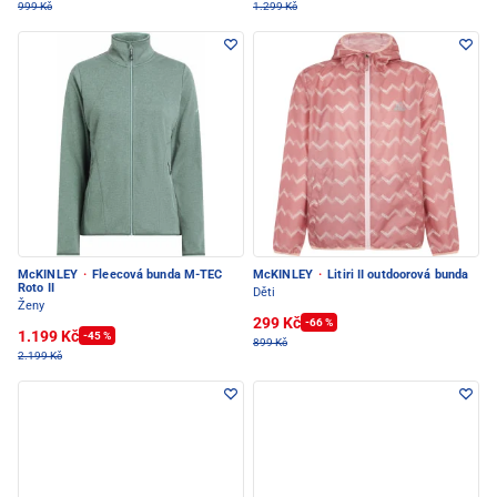
999 Kč
1.299 Kč
McKINLEY
·
Fleecová bunda M-TEC
McKINLEY
·
Litiri II outdoorová bunda
Roto II
Děti
Ženy
299 Kč
-66 %
1.199 Kč
-45 %
899 Kč
2.199 Kč