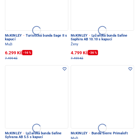
McKINLEY
·
Turistická bunda Sage II s
McKINLEY
·
Lyžařská bunda Safine
kapucí
Saphira AB 10.10 s kapucí
Muži
Ženy
6.299 Kč
4.799 Kč
-16 %
-36 %
7.499 Kč
7.499 Kč
McKINLEY
·
Lyžařská bunda Safine
McKINLEY
·
Bunda Sierre Primaloft
Sylvana AB 5.5 s kapucí
Muži