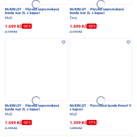
McKINLEY
·
Pánská nepromokavá
McKINLEY
·
Pánská nepromokavá
bunda Isar 2L s kapucí
bunda Isar 2L s kapucí
Muži
Ženy
1.699 Kč
1.699 Kč
-22 %
-22 %
2.199 Kč
2.199 Kč
McKINLEY
·
Pánská nepromokavá
McKINLEY
·
Povrchová bunda Kereol V
bunda Isar 2L s kapucí
s kapucí
Muži
Muži
1.699 Kč
1.399 Kč
-22 %
-17 %
2.199 Kč
1.699 Kč