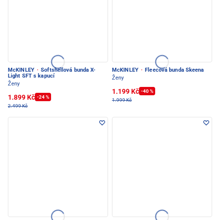
McKINLEY
·
Softshellová bunda X-
McKINLEY
·
Fleecová bunda Skeena
Light SFT s kapucí
Ženy
Ženy
1.199 Kč
-40 %
1.899 Kč
-24 %
1.999 Kč
2.499 Kč