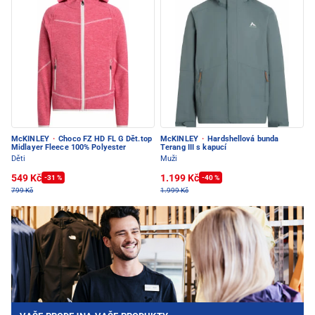
McKINLEY
·
Choco FZ HD FL G Dět.top
McKINLEY
·
Hardshellová bunda
Midlayer Fleece 100% Polyester
Terang III s kapucí
Děti
Muži
549 Kč
1.199 Kč
-31 %
-40 %
799 Kč
1.999 Kč