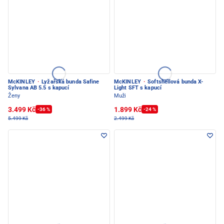
McKINLEY
·
Lyžařská bunda Safine
McKINLEY
·
Softshellová bunda X-
Sylvana AB 5.5 s kapucí
Light SFT s kapucí
Ženy
Muži
3.499 Kč
1.899 Kč
-36 %
-24 %
5.499 Kč
2.499 Kč