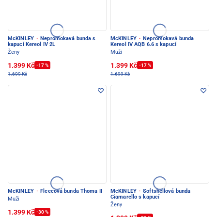
McKINLEY
·
Nepromokavá bunda s
McKINLEY
·
Nepromokavá bunda
kapucí Kereol IV 2L
Kereol IV AQB 6.6 s kapucí
Ženy
Muži
1.399 Kč
1.399 Kč
-17 %
-17 %
1.699 Kč
1.699 Kč
McKINLEY
·
Fleecová bunda Thoma II
McKINLEY
·
Softshellová bunda
Ciamarello s kapucí
Muži
Ženy
1.399 Kč
-30 %