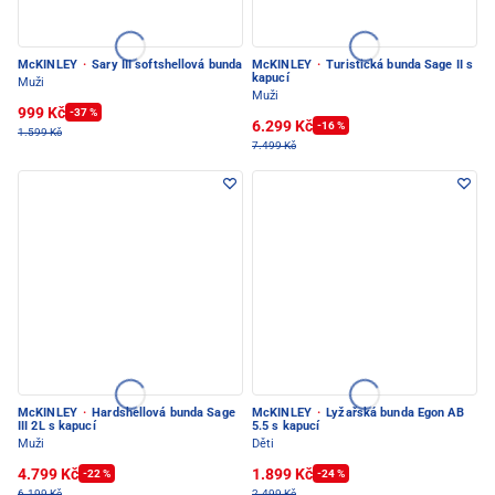
McKINLEY
·
Sary III softshellová bunda
McKINLEY
·
Turistická bunda Sage II s
kapucí
Muži
Muži
999 Kč
-37 %
6.299 Kč
-16 %
1.599 Kč
7.499 Kč
McKINLEY
·
Hardshellová bunda Sage
McKINLEY
·
Lyžařská bunda Egon AB
III 2L s kapucí
5.5 s kapucí
Muži
Děti
4.799 Kč
1.899 Kč
-22 %
-24 %
6.199 Kč
2.499 Kč