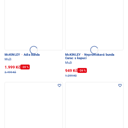
McKINLEY
·
Adia bunda
McKINLEY
·
Nepromokavá bunda
Carac s kapucí
Muži
Muži
1.999 Kč
-20 %
949 Kč
-26 %
2.499 Kč
1.299 Kč