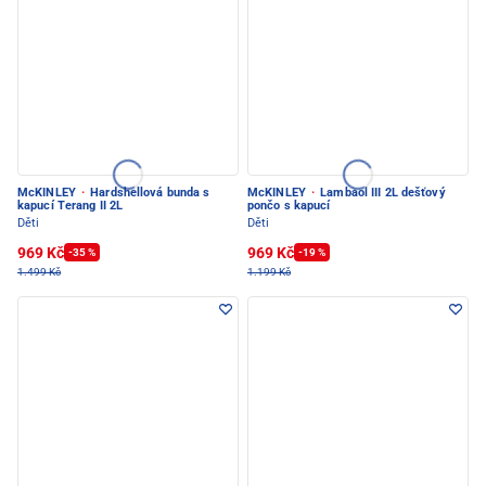
McKINLEY
·
Hardshellová bunda s
McKINLEY
·
Lambaol III 2L dešťový
kapucí Terang II 2L
pončo s kapucí
Děti
Děti
969 Kč
969 Kč
-35 %
-19 %
1.499 Kč
1.199 Kč