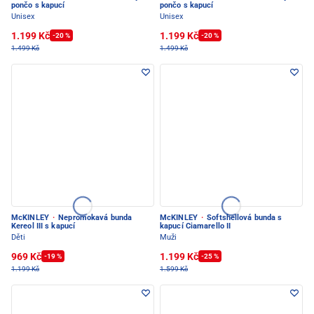
pončo s kapucí
pončo s kapucí
Unisex
Unisex
1.199 Kč
1.199 Kč
-20 %
-20 %
1.499 Kč
1.499 Kč
McKINLEY
·
Nepromokavá bunda
McKINLEY
·
Softshellová bunda s
Kereol III s kapucí
kapucí Ciamarello II
Děti
Muži
969 Kč
1.199 Kč
-19 %
-25 %
1.199 Kč
1.599 Kč