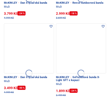
McKINLEY
·
Dan II lyžařská bunda
McKINLEY
·
Reese outdoorová bunda
Muži
Muži
3.799 Kč
2.999 Kč
-24 %
-18 %
4.999 Kč
3.699 Kč
McKINLEY
·
Dan II lyžařská bunda
McKINLEY
·
Softshellová bunda X-
Light SFT s kapucí
Muži
Muži
3.499 Kč
-30 %
1.899 Kč
-24 %
4.999 Kč
2.499 Kč