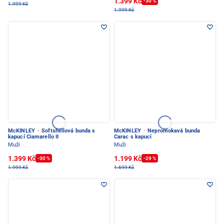
1.399 Kč
-30 %
1.999 Kč
1.999 Kč
McKINLEY
·
Softshellová bunda s
McKINLEY
·
Nepromokavá bunda
kapucí Ciamarello II
Carac s kapucí
Muži
Muži
1.399 Kč
1.199 Kč
-30 %
-29 %
1.999 Kč
1.699 Kč