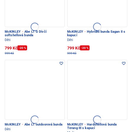
McKINLEY
·
Abe LT G Dívčí
McKINLEY
·
Hybridní bunda Sagan II s
softshellová bunda
kapucí
Děti
Děti
799 Kč
799 Kč
-20 %
-20 %
999 Kč
999 Kč
McKINLEY
·
Abe LT outdoorová bunda
McKINLEY
·
Hardshellová bunda
Terang III s kapucí
Děti