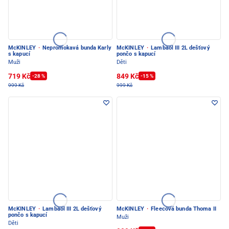
McKINLEY
·
Nepromokavá bunda Karly
McKINLEY
·
Lambaol III 2L dešťový
s kapucí
pončo s kapucí
Muži
Děti
719 Kč
849 Kč
-28 %
-15 %
999 Kč
999 Kč
McKINLEY
·
Lambaol III 2L dešťový
McKINLEY
·
Fleecová bunda Thoma II
pončo s kapucí
Muži
Děti