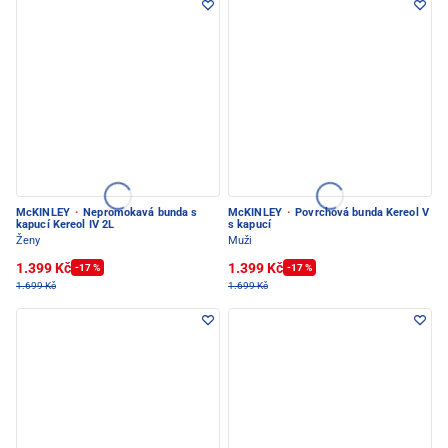
McKINLEY
·
Nepromokavá bunda s
McKINLEY
·
Povrchová bunda Kereol V
kapucí Kereol IV 2L
s kapucí
Ženy
Muži
1.399 Kč
1.399 Kč
-17 %
-17 %
1.699 Kč
1.699 Kč