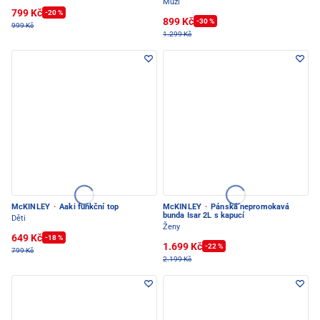
Muži
799 Kč
-20 %
899 Kč
-30 %
999 Kč
1.299 Kč
McKINLEY
·
Aaki funkční top
McKINLEY
·
Pánská nepromokavá
bunda Isar 2L s kapucí
Děti
Ženy
649 Kč
-18 %
1.699 Kč
-22 %
799 Kč
2.199 Kč