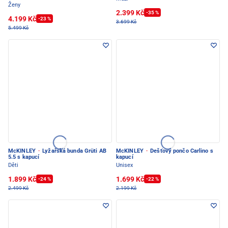
Ženy
2.399 Kč
-35 %
4.199 Kč
-23 %
3.699 Kč
5.499 Kč
McKINLEY
·
Lyžařská bunda Grüti AB
McKINLEY
·
Dešťový pončo Carlino s
5.5 s kapucí
kapucí
Děti
Unisex
1.899 Kč
1.699 Kč
-24 %
-22 %
2.499 Kč
2.199 Kč