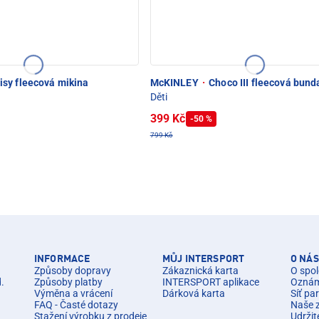
isy fleecová mikina
McKINLEY
·
Choco III fleecová bund
Děti
399 Kč
-50 %
799 Kč
INFORMACE
MŮJ INTERSPORT
O NÁS
Způsoby dopravy
Zákaznická karta
O spol
d.
Způsoby platby
INTERSPORT aplikace
Oznáme
Výměna a vrácení
Dárková karta
Síť pa
FAQ - Časté dotazy
Naše 
Stažení výrobku z prodeje
Udržit