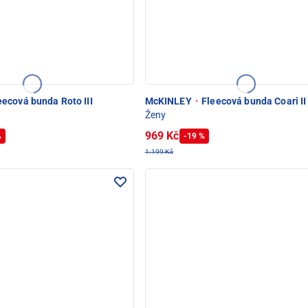
ecová bunda Roto III
McKINLEY
·
Fleecová bunda Coari II
Ženy
969 Kč
%
-19 %
1.199 Kč