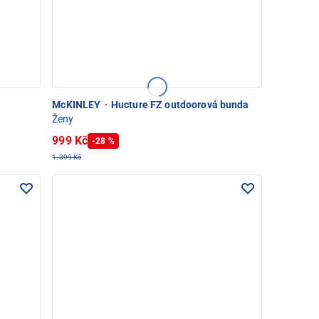
McKINLEY
·
Hucture FZ outdoorová bunda
Ženy
999 Kč
-28 %
1.399 Kč