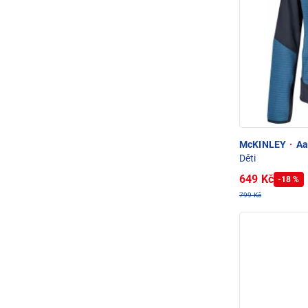
McKINLEY
·
Aak
Děti
649 Kč
-18 %
799 Kč