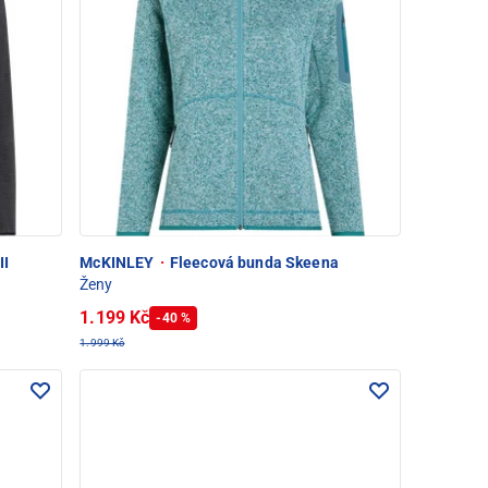
II
McKINLEY
·
Fleecová bunda Skeena
Ženy
1.199 Kč
-40 %
1.999 Kč