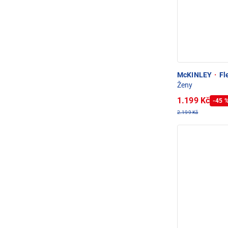
McKINLEY
·
Fle
Ženy
1.199 Kč
-45 
2.199 Kč