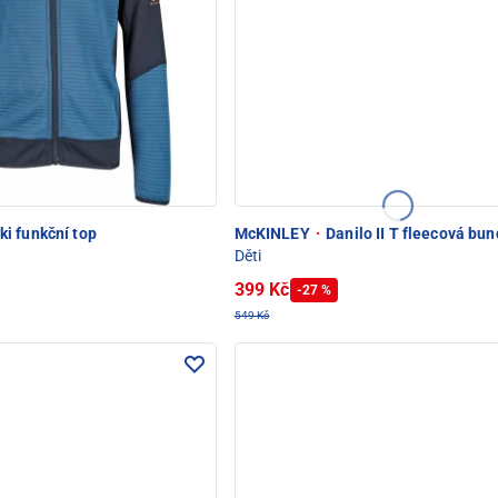
i funkční top
McKINLEY
·
Danilo II T fleecová bu
Děti
399 Kč
-27 %
549 Kč