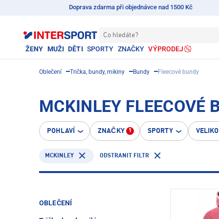
Doprava zdarma při objednávce nad 1500 Kč
Co hledáte?
ŽENY
MUŽI
DĚTI
SPORTY
ZNAČKY
VÝPRODEJ
Oblečení
Trička, bundy, mikiny
Bundy
Fleecové bundy
MCKINLEY FLEECOVÉ 
POHLAVÍ
ZNAČKY
SPORTY
VELIK
1
MCKINLEY
ODSTRANIT FILTR
OBLEČENÍ