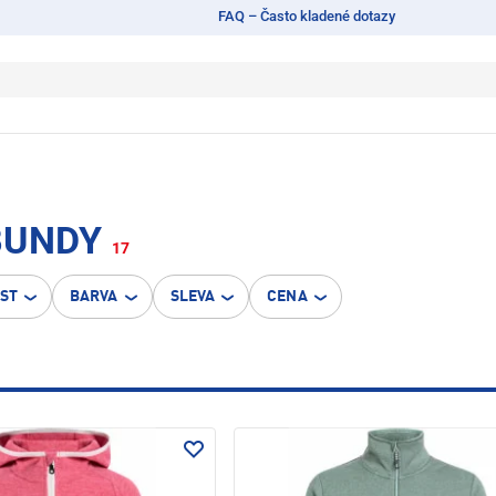
FAQ – Často kladené dotazy
BUNDY
17
OST
BARVA
SLEVA
CENA