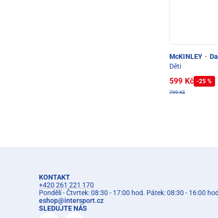
McKINLEY
·
Da
Děti
599 Kč
-25 %
799 Kč
KONTAKT
+420 261 221 170
Pondělí - Čtvrtek: 08:30 - 17:00 hod. Pátek: 08:30 - 16:00 ho
eshop
@
intersport.cz
SLEDUJTE NÁS