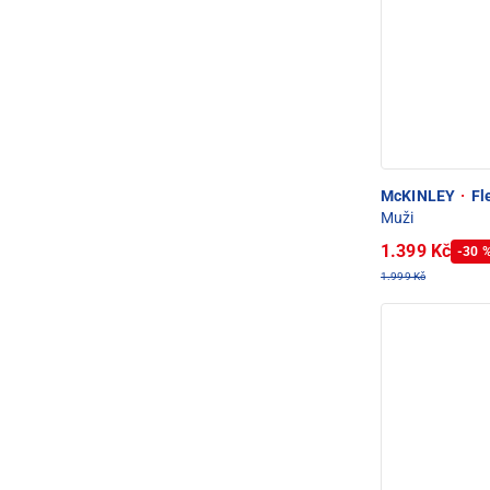
McKINLEY
·
Fl
Muži
1.399 Kč
-30 
1.999 Kč