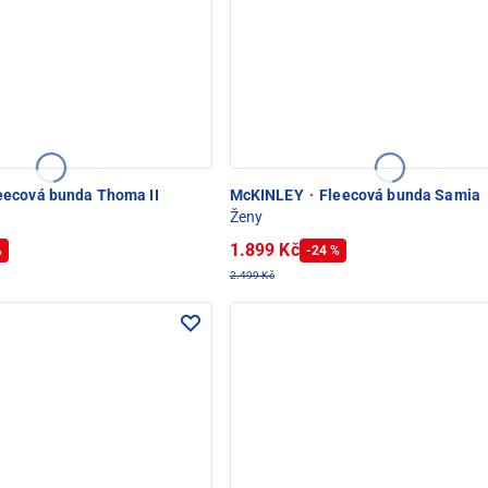
eecová bunda Thoma II
McKINLEY
·
Fleecová bunda Samia
Ženy
1.899 Kč
%
-24 %
2.499 Kč