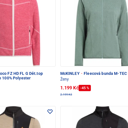
oco FZ HD FL G Dět.top
McKINLEY
·
Fleecová bunda M-TEC R
e 100% Polyester
Ženy
1.199 Kč
-45 %
2.199 Kč