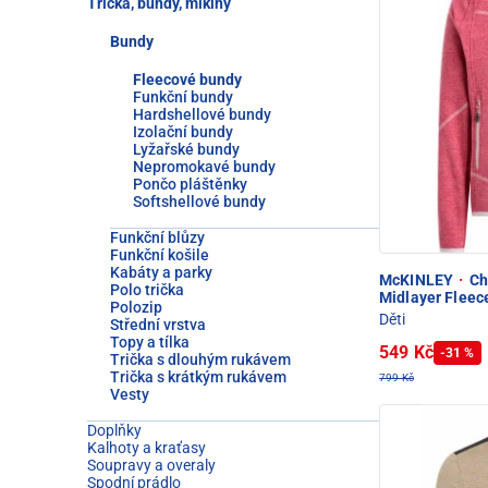
Trička, bundy, mikiny
Bundy
Fleecové bundy
Funkční bundy
Hardshellové bundy
Izolační bundy
Lyžařské bundy
Nepromokavé bundy
Pončo pláštěnky
Softshellové bundy
Funkční blůzy
Funkční košile
Kabáty a parky
McKINLEY
·
Ch
Polo trička
Midlayer Fleec
Polozip
Děti
Střední vrstva
Topy a tílka
549 Kč
-31 %
Trička s dlouhým rukávem
Trička s krátkým rukávem
799 Kč
Vesty
Doplňky
Kalhoty a kraťasy
Soupravy a overaly
Spodní prádlo