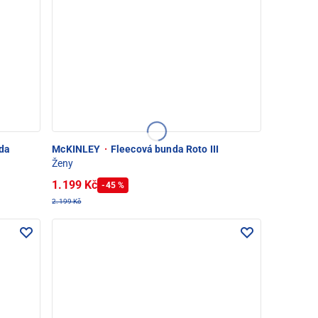
nda
McKINLEY
·
Fleecová bunda Roto III
Ženy
1.199 Kč
-45 %
2.199 Kč