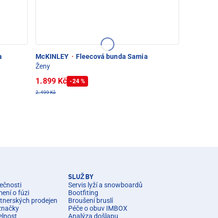
a
McKINLEY
·
Fleecová bunda Samia
Ženy
1.899 Kč
-24 %
2.499 Kč
SLUŽBY
ečnosti
Servis lyží a snowboardů
ní o fúzi
Bootfiting
rtnerských prodejen
Broušení bruslí
značky
Péče o obuv IMBOX
elnost
Analýza došlapu