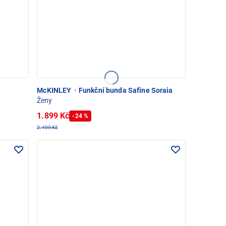
McKINLEY
·
Funkční bunda Safine Soraia
Ženy
1.899 Kč
-24 %
2.499 Kč