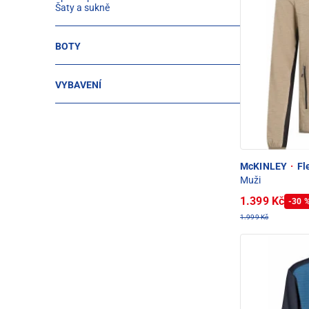
Šaty a sukně
BOTY
VYBAVENÍ
McKINLEY
·
Fl
Muži
1.399 Kč
-30 
1.999 Kč