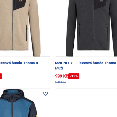
eecová bunda Thoma II
McKINLEY
·
Fleecová bunda Thoma 
Muži
999 Kč
%
-33 %
1.499 Kč