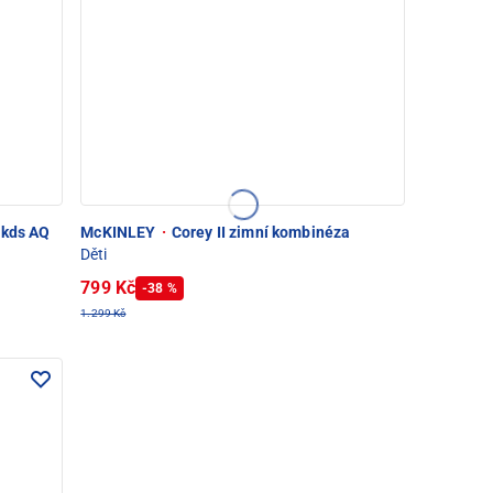
 kds AQ
McKINLEY
·
Corey II zimní kombinéza
Děti
799 Kč
-38 %
1.299 Kč