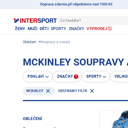
Doprava zdarma při objednávce nad 1500 Kč
Co hledáte?
ŽENY
MUŽI
DĚTI
SPORTY
ZNAČKY
VÝPRODEJ
Oblečení
Soupravy a overaly
MCKINLEY SOUPRAVY 
POHLAVÍ
ZNAČKY
SPORTY
VELIK
1
MCKINLEY
ODSTRANIT FILTR
OBLEČENÍ