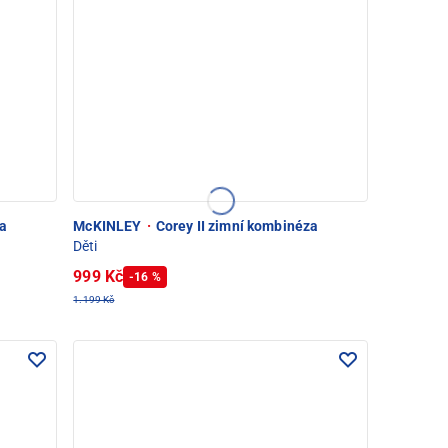
za
McKINLEY
·
Corey II zimní kombinéza
Děti
999 Kč
-16 %
1.199 Kč