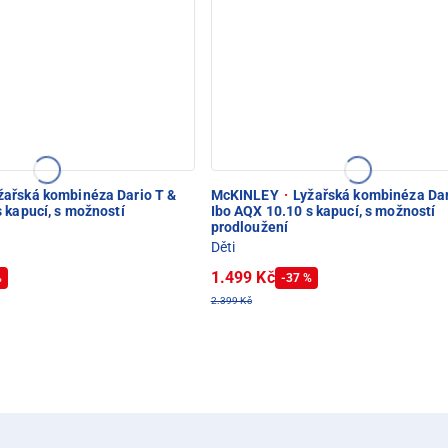
žařská kombinéza Dario T &
McKINLEY
·
Lyžařská kombinéza Dar
 kapucí, s možností
Ibo AQX 10.10 s kapucí, s možností
prodloužení
Děti
1.499 Kč
%
-37 %
2.399 Kč