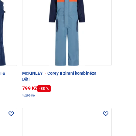
I &
McKINLEY
·
Corey II zimní kombinéza
Děti
799 Kč
-38 %
1.299 Kč