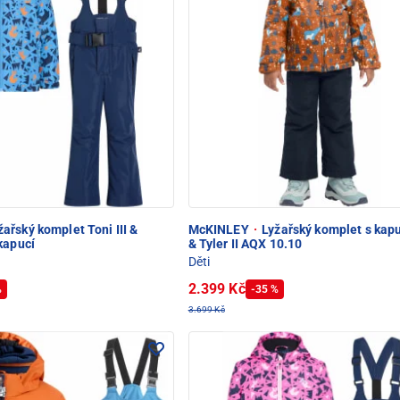
ařský komplet Toni III &
McKINLEY
·
Lyžařský komplet s kap
kapucí
& Tyler II AQX 10.10
Děti
2.399 Kč
%
-35 %
3.699 Kč