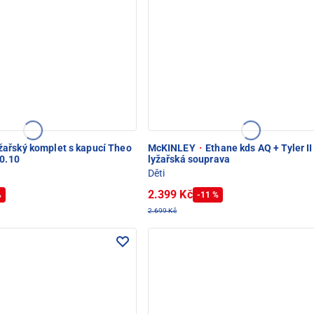
žařský komplet s kapucí Theo
McKINLEY
·
Ethane kds AQ + Tyler II
10.10
lyžařská souprava
Děti
2.399 Kč
%
-11 %
2.699 Kč