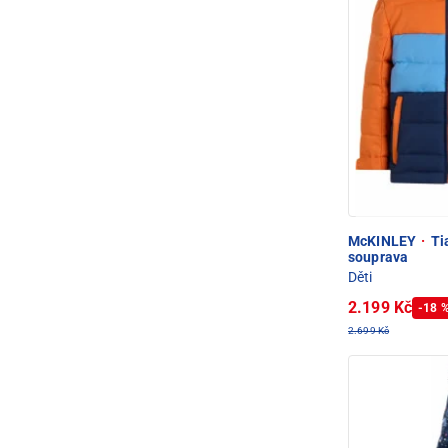
McKINLEY
·
Tia
souprava
Děti
2.199 Kč
-18 
2.699 Kč