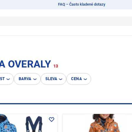
FAQ – Často kladené dotazy
A OVERALY
13
OST
BARVA
SLEVA
CENA