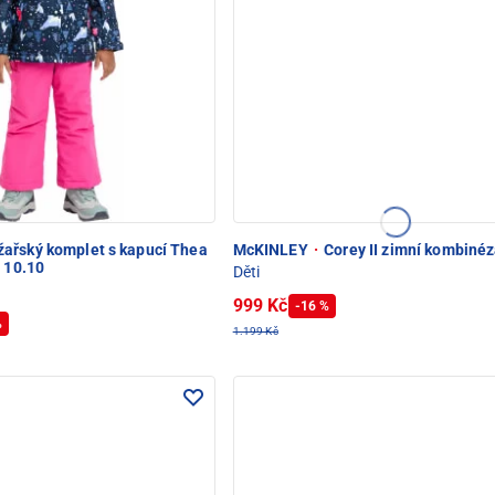
žařský komplet s kapucí Thea
McKINLEY
·
Corey II zimní kombiné
X 10.10
Děti
999 Kč
-16 %
%
1.199 Kč