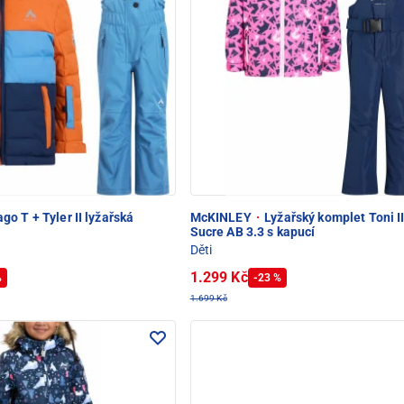
go T + Tyler II lyžařská
McKINLEY
·
Lyžařský komplet Toni II
Sucre AB 3.3 s kapucí
Děti
1.299 Kč
%
-23 %
1.699 Kč