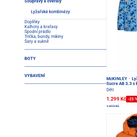
Soupravy a overaly
Lyžařské kombinézy
Doplňky
Kalhoty a kraťasy
Spodní prádlo
Trička, bundy, mikiny
Šaty a sukně
BOTY
VYBAVENÍ
McKINLEY
·
Lyž
Sucre AB 3.3 s 
Děti
1.299 Kč
-23 
1.699 Kč