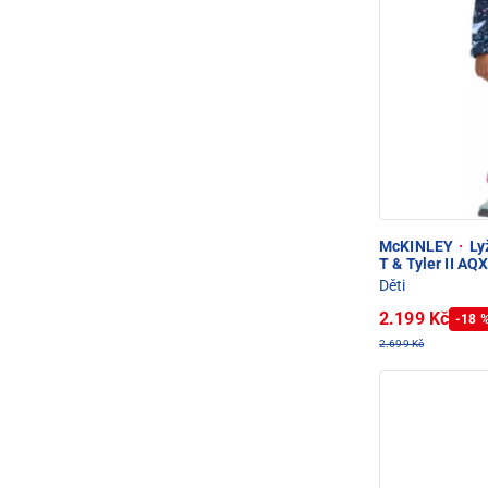
McKINLEY
·
Ly
T & Tyler II AQ
Děti
2.199 Kč
-18 
2.699 Kč