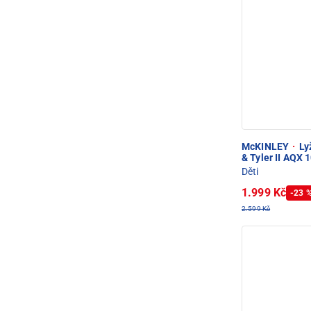
McKINLEY
·
Ly
& Tyler II AQX 
Děti
1.999 Kč
-23 
2.599 Kč