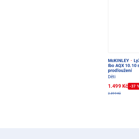
McKINLEY
·
Ly
Ibo AQX 10.10 s
prodloužení
Děti
1.499 Kč
-37 
2.399 Kč